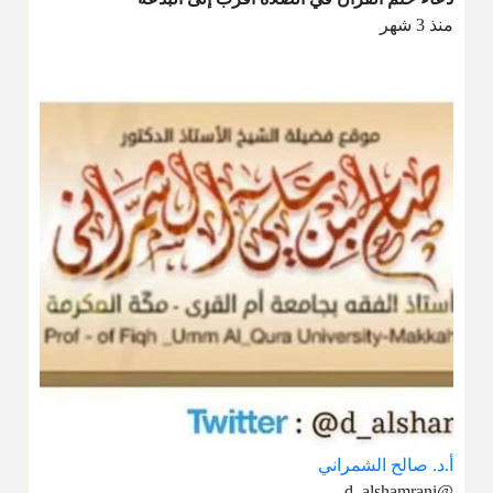
منذ 3 شهر
أ.د. صالح الشمراني
@d_alshamrani