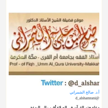
أ.د. صالح الشمراني
@d_alshamrani
دعاء ختم القرآن في الصلاة أقرب إلى البدعة