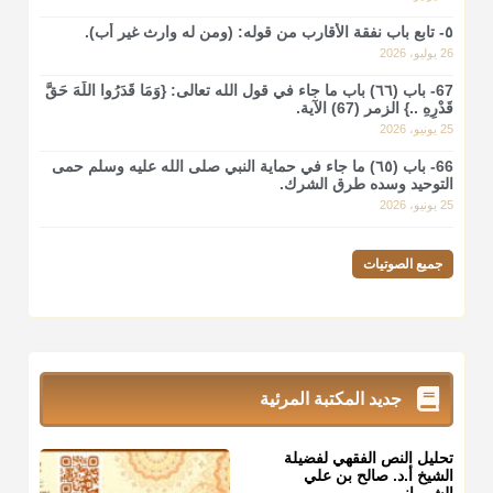
٥- تابع باب نفقة الأقارب من قوله: (ومن له وارث غير أب).
26 يوليو، 2026
67- باب (٦٦) باب ما جاء في قول الله تعالى: {وَمَا قَدَرُوا اللَّهَ حَقَّ
قَدْرِهِ ..} الزمر (67) الآية.
25 يونيو، 2026
66- باب (٦٥) ما جاء في حماية النبي صلى الله عليه وسلم حمى
التوحيد وسده طرق الشرك.
25 يونيو، 2026
جميع الصوتيات
جديد المكتبة المرئية
تحليل النص الفقهي لفضيلة
الشيخ أ.د. صالح بن علي
الشمراني