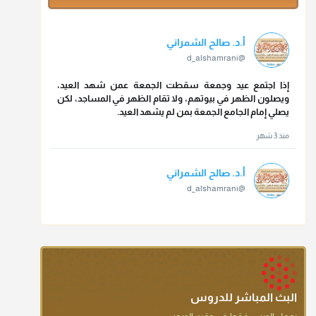
أ.د. صالح الشمراني
@d_alshamrani
إذا اجتمع عيد وجمعة سقطت الجمعة عمن شهد العيد،
ويصلون الظهر في بيوتهم، ولا تقام الظهر في المساجد، لكن
يصلي إمام الجامع الجمعة بمن لم يشهد العيد.
منذ 3 شهر
أ.د. صالح الشمراني
@d_alshamrani
تقي الدين ابن دقيق العيد على جلالته لقي شيخ الإسلام فقال:
ما كنت أظن أن الله بقي يخلق مثلك.
منذ 3 شهر
أ.د. صالح الشمراني
@d_alshamrani
البث المباشر للدروس