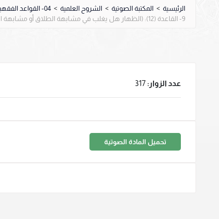
الرئيسية
>
المكتبة الصوتية
>
الشروح العلمية
>
04- القواعد الفقهية: تهذيب الأشباه والنظائر
9- القاعدة (12): (الظهار هل يغلب في مشابهة الطلاق أو مشابهة اليمين)، إلى القاعدة (13).
عدد الزوار:
317
تحميل المادة الصوتية