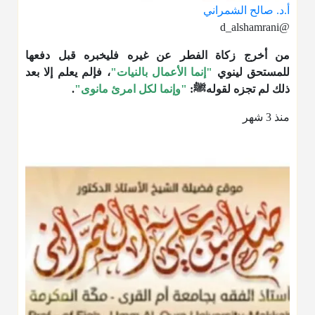
أ.د. صالح الشمراني
@d_alshamrani
من أخرج زكاة الفطر عن غيره فليخبره قبل دفعها
للمستحق لينوي
"إنما الأعمال بالنيات"
، فإلم يعلم إلا بعد
ذلك لم تجزه لقولهﷺ:
"وإنما لكل امرئ مانوى"
.
منذ 3 شهر