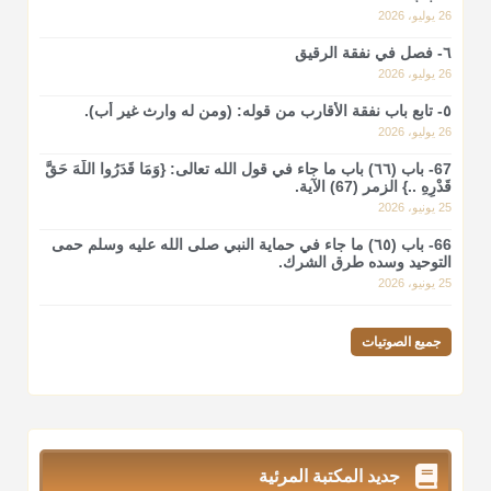
26 يوليو، 2026
٦- فصل في نفقة الرقيق
26 يوليو، 2026
٥- تابع باب نفقة الأقارب من قوله: (ومن له وارث غير أب).
26 يوليو، 2026
67- باب (٦٦) باب ما جاء في قول الله تعالى: {وَمَا قَدَرُوا اللَّهَ حَقَّ
قَدْرِهِ ..} الزمر (67) الآية.
25 يونيو، 2026
66- باب (٦٥) ما جاء في حماية النبي صلى الله عليه وسلم حمى
التوحيد وسده طرق الشرك.
25 يونيو، 2026
جميع الصوتيات
جديد المكتبة المرئية