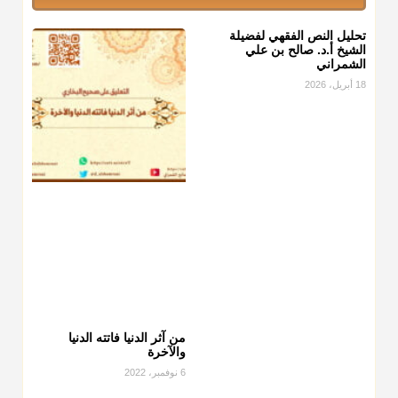
تحليل النص الفقهي لفضيلة
الشيخ أ.د. صالح بن علي
الشمراني
18 أبريل، 2026
من آثر الدنيا فاتته الدنيا
والآخرة
6 نوفمبر، 2022