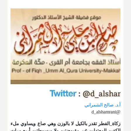
أ.د. صالح الشمراني
@d_alshamrani
زكاة_الفطر
تقدر بالكيل لا بالوزن وهي صاع ويساوي ملء
الكفين المعتدلين غير مقبوضتين ولا مبسوطتين أربع مرات