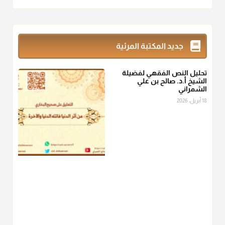
أ.د. صالح الشمراني
@d_alshamrani
زكاة_الفطر
تقدر بالكيل لا بالوزن وهي صاع ويساوي ملء الكفين
جديد المكتبة المرئية
المعتدلين غير مقبوضتين ولا مبسوطتين أربع مرات من الرز أو البر
أو التمر أو اللحم
تحليل النص الفقهي لفضيلة
منذ 3 شهر
الشيخ أ.د. صالح بن علي
الشمراني
أ.د. صالح الشمراني
18 أبريل، 2026
@d_alshamrani
من أخرج زكاة الفطر عن غيره فليخبره قبل دفعها للمستحق لينوي
"إنما الأعمال بالنيات"
، فإلم يعلم إلا بعد ذلك لم تجزه لقولهﷺ:
"وإنما
لكل امرئ مانوى"
.
منذ 3 شهر
أ.د. صالح الشمراني
@d_alshamrani
عامة الصحابة والفقهاء يفضلون إخراج صاع من البر أو التمر في زكاة