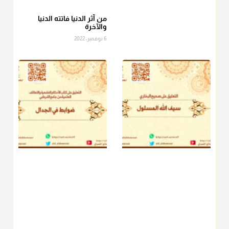
الفطر، ومنهم من جوّز العدول إلى الرز، ومنهم جوز إخراج قيمة
الصاع..فمن شق عليه إخراج الطعام هذه الأيام وأراد إخراج القيمة
من آثر الدنيا فاتته الدنيا
والآخرة
فلا بأس ولا ينكر عليه
6 نوفمبر، 2022
منذ 3 شهر
أ.د. صالح الشمراني
@d_alshamrani
دفع
زكاة الفطر
للمسكين القريب صدقة وصلة وهو أفضل من
دفعها للبعيد ولا تغرك مظاهر ووظائف بعض الأقارب فإن
صراعهم مع متطلبات الحياة كبير
منذ 3 شهر