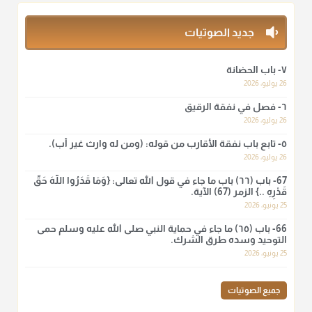
وما هو من عمل الناس"
منذ 3 شهر
جديد الصوتيات
أ.د. صالح الشمراني
٧- باب الحضانة
@d_alshamrani
26 يوليو، 2026
٦- فصل في نفقة الرقيق
لا أعلم لدعاء ختم القرآن في الصلاة أصلاً صحيحاً يعتمد عليه من سنة
الرسول صلى الله عليه وسلّم، ولا من عمل الصحابة رضي الله
26 يوليو، 2026
عنهم. ابن عثيمين.
٥- تابع باب نفقة الأقارب من قوله: (ومن له وارث غير أب).
منذ 3 شهر
26 يوليو، 2026
67- باب (٦٦) باب ما جاء في قول الله تعالى: {وَمَا قَدَرُوا اللَّهَ حَقَّ
قَدْرِهِ ..} الزمر (67) الآية.
أ.د. صالح الشمراني
25 يونيو، 2026
@d_alshamrani
66- باب (٦٥) ما جاء في حماية النبي صلى الله عليه وسلم حمى
نرى اليوم بأبصارنا بعض ما رأى العلماء ببصائرهم: "والرافضة ليس
التوحيد وسده طرق الشرك.
لهم سعي إلا في هدم الإسلام و نقض عراه...فأيامهم في الإسلام
25 يونيو، 2026
كلها سود" ابن تيمية.
منذ 3 شهر
جميع الصوتيات