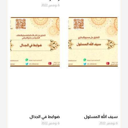
6 نوفمبر، 2022
منذ 3 شهر
أ.د. صالح الشمراني
@d_alshamrani
دفع
زكاة الفطر
للمسكين القريب صدقة وصلة وهو أفضل من
دفعها للبعيد ولا تغرك مظاهر ووظائف بعض الأقارب فإن
صراعهم مع متطلبات الحياة كبير
منذ 3 شهر
سيف الله المسلول
ضوابط في الجدال
6 نوفمبر، 2022
6 نوفمبر، 2022