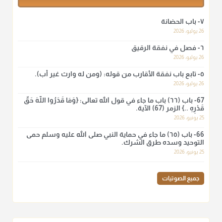
أ.د. صالح الشمراني
٧- باب الحضانة
@d_alshamrani
26 يوليو، 2026
٦- فصل في نفقة الرقيق
لا أعلم لدعاء ختم القرآن في الصلاة أصلاً صحيحاً يعتمد عليه من سنة
الرسول صلى الله عليه وسلّم، ولا من عمل الصحابة رضي الله
26 يوليو، 2026
عنهم. ابن عثيمين.
٥- تابع باب نفقة الأقارب من قوله: (ومن له وارث غير أب).
منذ 3 شهر
26 يوليو، 2026
67- باب (٦٦) باب ما جاء في قول الله تعالى: {وَمَا قَدَرُوا اللَّهَ حَقَّ
قَدْرِهِ ..} الزمر (67) الآية.
أ.د. صالح الشمراني
25 يونيو، 2026
@d_alshamrani
66- باب (٦٥) ما جاء في حماية النبي صلى الله عليه وسلم حمى
نرى اليوم بأبصارنا بعض ما رأى العلماء ببصائرهم: "والرافضة ليس
التوحيد وسده طرق الشرك.
لهم سعي إلا في هدم الإسلام و نقض عراه...فأيامهم في الإسلام
25 يونيو، 2026
كلها سود" ابن تيمية.
منذ 3 شهر
جميع الصوتيات
أ.د. صالح الشمراني
@d_alshamrani