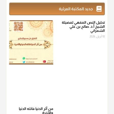
زكاة_الفطر
تقدر بالكيل لا بالوزن وهي صاع ويساوي ملء الكفين
جديد المكتبة المرئية
المعتدلين غير مقبوضتين ولا مبسوطتين أربع مرات من الرز أو البر
أو التمر أو اللحم
تحليل النص الفقهي لفضيلة
منذ 3 شهر
الشيخ أ.د. صالح بن علي
الشمراني
أ.د. صالح الشمراني
18 أبريل، 2026
@d_alshamrani
من أخرج زكاة الفطر عن غيره فليخبره قبل دفعها للمستحق لينوي
"إنما الأعمال بالنيات"
، فإلم يعلم إلا بعد ذلك لم تجزه لقولهﷺ:
"وإنما
لكل امرئ مانوى"
.
منذ 3 شهر
أ.د. صالح الشمراني
@d_alshamrani
عامة الصحابة والفقهاء يفضلون إخراج صاع من البر أو التمر في زكاة
الفطر، ومنهم من جوّز العدول إلى الرز، ومنهم جوز إخراج قيمة
الصاع..فمن شق عليه إخراج الطعام هذه الأيام وأراد إخراج القيمة
من آثر الدنيا فاتته الدنيا
والآخرة
فلا بأس ولا ينكر عليه