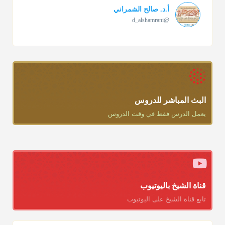
أ.د. صالح الشمراني
@d_alshamrani
تقي الدين ابن دقيق العيد على جلالته لقي شيخ الإسلام فقال: ما
كنت أظن أن الله بقي يخلق مثلك.
منذ 3 شهر
أ.د. صالح الشمراني
@d_alshamrani
البث المباشر للدروس
يعمل الدرس فقط في وقت الدروس
دعاء ختم القرآن في الصلاة أقرب إلى البدعة
منذ 3 شهر
أ.د. صالح الشمراني
@d_alshamrani
ومن المعاصرين أنكره الشيخ بكر أبو زيد وابن عثيمين، وحسبك
قناة الشيخ باليوتيوب
بقول الإمام مالك رحمه الله :"ما سمعتُ أنه يدعو عند ختم القرآن
تابع قناة الشيخ على اليوتيوب
وما هو من عمل الناس"
منذ 3 شهر