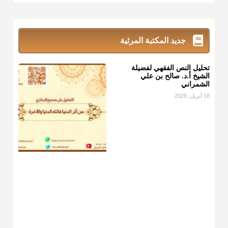
زكاة_الفطر
تقدر بالكيل لا بالوزن وهي صاع ويساوي ملء الكفين
المعتدلين غير مقبوضتين ولا مبسوطتين أربع مرات من الرز أو البر
أو التمر أو اللحم
جديد المكتبة المرئية
منذ 3 شهر
تحليل النص الفقهي لفضيلة
أ.د. صالح الشمراني
الشيخ أ.د. صالح بن علي
الشمراني
@d_alshamrani
18 أبريل، 2026
من أخرج زكاة الفطر عن غيره فليخبره قبل دفعها للمستحق لينوي
"إنما الأعمال بالنيات"
، فإلم يعلم إلا بعد ذلك لم تجزه لقولهﷺ:
"وإنما لكل امرئ مانوى"
.
منذ 3 شهر
أ.د. صالح الشمراني
@d_alshamrani
عامة الصحابة والفقهاء يفضلون إخراج صاع من البر أو التمر في
زكاة الفطر، ومنهم من جوّز العدول إلى الرز، ومنهم جوز إخراج
قيمة الصاع..فمن شق عليه إخراج الطعام هذه الأيام وأراد إخراج
القيمة فلا بأس ولا ينكر عليه