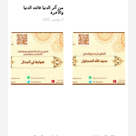
من آثر الدنيا فاتته الدنيا
منذ 3 شهر
والآخرة
6 نوفمبر، 2022
أ.د. صالح الشمراني
@d_alshamrani
دفع
زكاة الفطر
للمسكين القريب صدقة وصلة وهو أفضل من دفعها
للبعيد ولا تغرك مظاهر ووظائف بعض الأقارب فإن صراعهم مع
متطلبات الحياة كبير
منذ 3 شهر