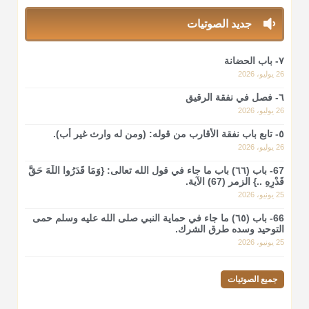
جديد الصوتيات
أ.د. صالح الشمراني
@d_alshamrani
٧- باب الحضانة
لا أعلم لدعاء ختم القرآن في الصلاة أصلاً صحيحاً يعتمد عليه من
26 يوليو، 2026
سنة الرسول صلى الله عليه وسلّم، ولا من عمل الصحابة رضي الله
عنهم. ابن عثيمين.
٦- فصل في نفقة الرقيق
26 يوليو، 2026
منذ 3 شهر
٥- تابع باب نفقة الأقارب من قوله: (ومن له وارث غير أب).
26 يوليو، 2026
أ.د. صالح الشمراني
@d_alshamrani
67- باب (٦٦) باب ما جاء في قول الله تعالى: {وَمَا قَدَرُوا اللَّهَ حَقَّ
قَدْرِهِ ..} الزمر (67) الآية.
نرى اليوم بأبصارنا بعض ما رأى العلماء ببصائرهم: "والرافضة ليس
25 يونيو، 2026
لهم سعي إلا في هدم الإسلام و نقض عراه...فأيامهم في الإسلام
66- باب (٦٥) ما جاء في حماية النبي صلى الله عليه وسلم حمى
كلها سود" ابن تيمية.
التوحيد وسده طرق الشرك.
25 يونيو، 2026
منذ 3 شهر
جميع الصوتيات
أ.د. صالح الشمراني
@d_alshamrani