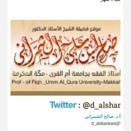
أ.د. صالح الشمراني
@d_alshamrani