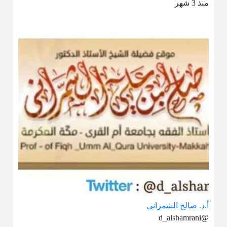
منذ 3 شهر
أ.د. صالح الشمراني
@d_alshamrani