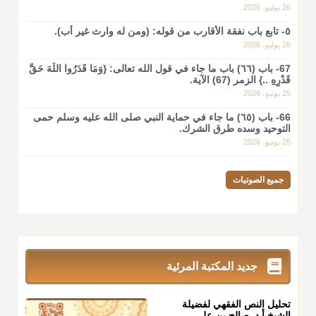
26 يوليو، 2026
٥- تابع باب نفقة الأقارب من قوله: (ومن له وارث غير أب).
26 يوليو، 2026
67- باب (٦٦) باب ما جاء في قول الله تعالى: {وَمَا قَدَرُوا اللَّهَ حَقَّ
قَدْرِهِ ..} الزمر (67) الآية.
25 يونيو، 2026
66- باب (٦٥) ما جاء في حماية النبي صلى الله عليه وسلم حمى
التوحيد وسده طرق الشرك.
25 يونيو، 2026
جميع الصوتيات
جديد المكتبة المرئية
تحليل النص الفقهي لفضيلة
الشيخ أ.د. صالح بن علي