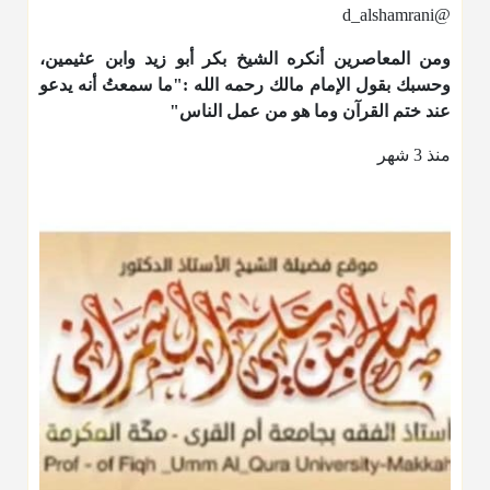
@d_alshamrani
ومن المعاصرين أنكره الشيخ بكر أبو زيد وابن عثيمين،
وحسبك بقول الإمام مالك رحمه الله :"ما سمعتُ أنه يدعو
عند ختم القرآن وما هو من عمل الناس"
منذ 3 شهر