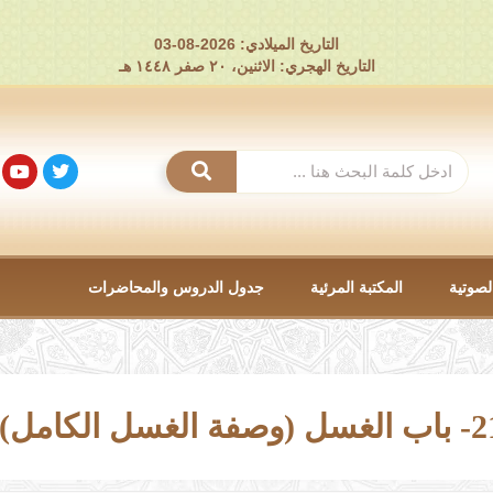
التاريخ الميلادي: 2026-08-03
التاريخ الهجري: الاثنين، ٢٠ صفر ١٤٤٨ هـ
لصوتية
المكتبة المرئية
جدول الدروس والمحاضرات
سل (وصفة الغسل الكامل).