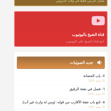
يعمل الدرس فقط في وقت الدروس
منذ 3 شهر
أ.د. صالح الشمراني
@d_alshamrani
ومن المعاصرين أنكره الشيخ بكر أبو زيد وابن عثيمين، وحسبك
بقول الإمام مالك رحمه الله :"ما سمعتُ أنه يدعو عند ختم
قناة الشيخ باليوتيوب
القرآن وما هو من عمل الناس"
تابع قناة الشيخ على اليوتيوب
منذ 3 شهر
أ.د. صالح الشمراني
جديد الصوتيات
@d_alshamrani
لا أعلم لدعاء ختم القرآن في الصلاة أصلاً صحيحاً يعتمد عليه
٧- باب الحضانة
من سنة الرسول صلى الله عليه وسلّم، ولا من عمل الصحابة
26 يوليو، 2026
رضي الله عنهم. ابن عثيمين.
٦- فصل في نفقة الرقيق
منذ 3 شهر
26 يوليو، 2026
٥- تابع باب نفقة الأقارب من قوله: (ومن له وارث غير أب).
أ.د. صالح الشمراني
26 يوليو، 2026