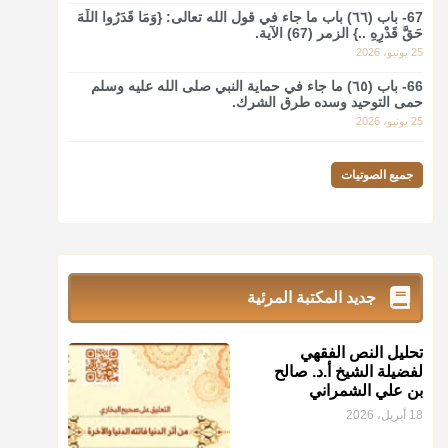
@d_alshamrani
67- باب (٦٦) باب ما جاء في قول الله تعالى: {وَمَا قَدَرُوا اللَّهَ
حَقَّ قَدْرِهِ ..} الزمر (67) الآية.
نرى اليوم بأبصارنا بعض ما رأى العلماء ببصائرهم: "والرافضة
25 يونيو، 2026
ليس لهم سعي إلا في هدم الإسلام و نقض عراه...فأيامهم في
الإسلام كلها سود" ابن تيمية.
66- باب (٦٥) ما جاء في حماية النبي صلى الله عليه وسلم
حمى التوحيد وسده طرق الشرك.
منذ 3 شهر
25 يونيو، 2026
أ.د. صالح الشمراني
جميع الصوتيات
@d_alshamrani
زكاة_الفطر
تقدر بالكيل لا بالوزن وهي صاع ويساوي ملء
الكفين المعتدلين غير مقبوضتين ولا مبسوطتين أربع مرات من
الرز أو البر أو التمر أو اللحم
جديد المكتبة المرئية
منذ 3 شهر
أ.د. صالح الشمراني
تحليل النص الفقهي
لفضيلة الشيخ أ.د. صالح
@d_alshamrani
بن علي الشمراني
من أخرج زكاة الفطر عن غيره فليخبره قبل دفعها للمستحق
18 أبريل، 2026
لينوي
"إنما الأعمال بالنيات"
، فإلم يعلم إلا بعد ذلك لم تجزه