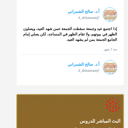
أ.د. صالح الشمراني
@d_alshamrani
إذا اجتمع عيد وجمعة سقطت الجمعة عمن شهد العيد، ويصلون
الظهر في بيوتهم، ولا تقام الظهر في المساجد، لكن يصلي إمام
الجامع الجمعة بمن لم يشهد العيد.
منذ 3 شهر
أ.د. صالح الشمراني
@d_alshamrani
تقي الدين ابن دقيق العيد على جلالته لقي شيخ الإسلام فقال:
ما كنت أظن أن الله بقي يخلق مثلك.
منذ 3 شهر
أ.د. صالح الشمراني
@d_alshamrani
البث المباشر للدروس
دعاء ختم القرآن في الصلاة أقرب إلى البدعة