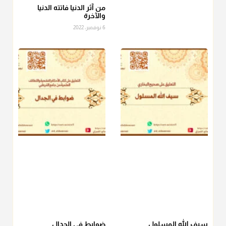
الصاع..فمن شق عليه إخراج الطعام هذه الأيام وأراد إخراج القيمة
من آثر الدنيا فاتته الدنيا
والآخرة
فلا بأس ولا ينكر عليه
6 نوفمبر، 2022
منذ 3 شهر
أ.د. صالح الشمراني
@d_alshamrani
دفع
زكاة الفطر
للمسكين القريب صدقة وصلة وهو أفضل من
دفعها للبعيد ولا تغرك مظاهر ووظائف بعض الأقارب فإن
صراعهم مع متطلبات الحياة كبير
منذ 3 شهر
سيف الله المسلول
ضوابط في الجدال