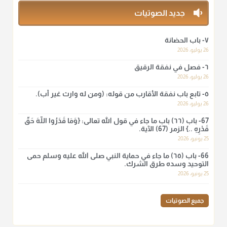
منذ 3 شهر
جديد الصوتيات
أ.د. صالح الشمراني
٧- باب الحضانة
@d_alshamrani
26 يوليو، 2026
٦- فصل في نفقة الرقيق
لا أعلم لدعاء ختم القرآن في الصلاة أصلاً صحيحاً يعتمد عليه من سنة
الرسول صلى الله عليه وسلّم، ولا من عمل الصحابة رضي الله
26 يوليو، 2026
عنهم. ابن عثيمين.
٥- تابع باب نفقة الأقارب من قوله: (ومن له وارث غير أب).
منذ 3 شهر
26 يوليو، 2026
67- باب (٦٦) باب ما جاء في قول الله تعالى: {وَمَا قَدَرُوا اللَّهَ حَقَّ
قَدْرِهِ ..} الزمر (67) الآية.
أ.د. صالح الشمراني
25 يونيو، 2026
@d_alshamrani
66- باب (٦٥) ما جاء في حماية النبي صلى الله عليه وسلم حمى
نرى اليوم بأبصارنا بعض ما رأى العلماء ببصائرهم: "والرافضة ليس
التوحيد وسده طرق الشرك.
لهم سعي إلا في هدم الإسلام و نقض عراه...فأيامهم في الإسلام
25 يونيو، 2026
كلها سود" ابن تيمية.
منذ 3 شهر
جميع الصوتيات
أ.د. صالح الشمراني