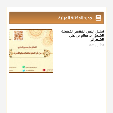
@d_alshamrani
زكاة_الفطر
تقدر بالكيل لا بالوزن وهي صاع ويساوي ملء الكفين
جديد المكتبة المرئية
المعتدلين غير مقبوضتين ولا مبسوطتين أربع مرات من الرز أو البر
أو التمر أو اللحم
تحليل النص الفقهي لفضيلة
منذ 3 شهر
الشيخ أ.د. صالح بن علي
الشمراني
أ.د. صالح الشمراني
18 أبريل، 2026
@d_alshamrani
من أخرج زكاة الفطر عن غيره فليخبره قبل دفعها للمستحق لينوي
"إنما الأعمال بالنيات"
، فإلم يعلم إلا بعد ذلك لم تجزه لقولهﷺ:
"وإنما
لكل امرئ مانوى"
.
منذ 3 شهر
أ.د. صالح الشمراني
@d_alshamrani
عامة الصحابة والفقهاء يفضلون إخراج صاع من البر أو التمر في زكاة
الفطر، ومنهم من جوّز العدول إلى الرز، ومنهم جوز إخراج قيمة