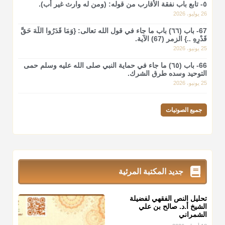
٥- تابع باب نفقة الأقارب من قوله: (ومن له وارث غير أب).
26 يوليو، 2026
67- باب (٦٦) باب ما جاء في قول الله تعالى: {وَمَا قَدَرُوا اللَّهَ حَقَّ
قَدْرِهِ ..} الزمر (67) الآية.
25 يونيو، 2026
66- باب (٦٥) ما جاء في حماية النبي صلى الله عليه وسلم حمى
التوحيد وسده طرق الشرك.
25 يونيو، 2026
جميع الصوتيات
جديد المكتبة المرئية
تحليل النص الفقهي لفضيلة
الشيخ أ.د. صالح بن علي
الشمراني