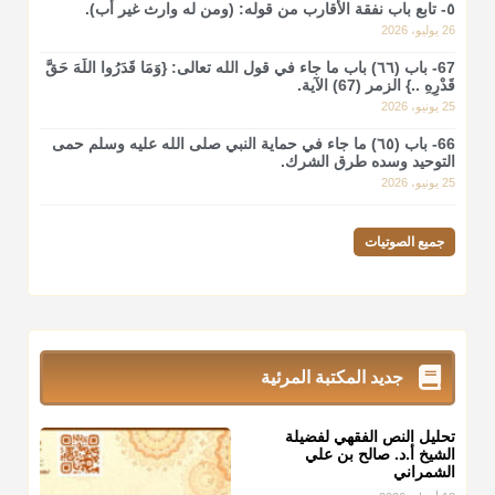
٥- تابع باب نفقة الأقارب من قوله: (ومن له وارث غير أب).
26 يوليو، 2026
67- باب (٦٦) باب ما جاء في قول الله تعالى: {وَمَا قَدَرُوا اللَّهَ حَقَّ
قَدْرِهِ ..} الزمر (67) الآية.
25 يونيو، 2026
66- باب (٦٥) ما جاء في حماية النبي صلى الله عليه وسلم حمى
التوحيد وسده طرق الشرك.
25 يونيو، 2026
جميع الصوتيات
جديد المكتبة المرئية
تحليل النص الفقهي لفضيلة
الشيخ أ.د. صالح بن علي
الشمراني