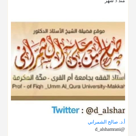
منذ 3 شهر
أ.د. صالح الشمراني
@d_alshamrani