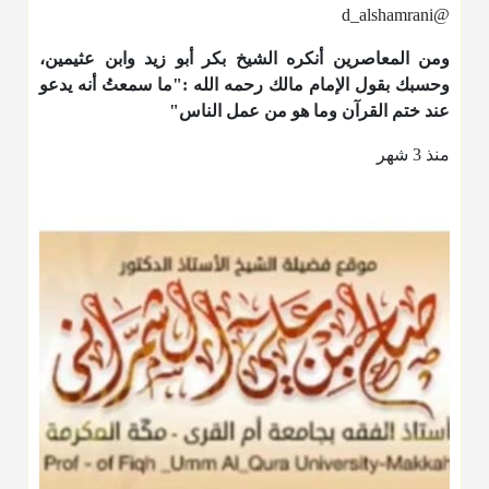
@d_alshamrani
ومن المعاصرين أنكره الشيخ بكر أبو زيد وابن عثيمين،
وحسبك بقول الإمام مالك رحمه الله :"ما سمعتُ أنه يدعو
عند ختم القرآن وما هو من عمل الناس"
منذ 3 شهر