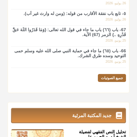
26 يوليو، 2026
٥- تابع باب نفقة الأقارب من قوله: (ومن له وارث غير أب).
26 يوليو، 2026
67- باب (٦٦) باب ما جاء في قول الله تعالى: {وَمَا قَدَرُوا اللَّهَ حَقَّ
قَدْرِهِ ..} الزمر (67) الآية.
25 يونيو، 2026
66- باب (٦٥) ما جاء في حماية النبي صلى الله عليه وسلم حمى
التوحيد وسده طرق الشرك.
25 يونيو، 2026
جميع الصوتيات
جديد المكتبة المرئية
تحليل النص الفقهي لفضيلة
الشيخ أ.د. صالح بن علي