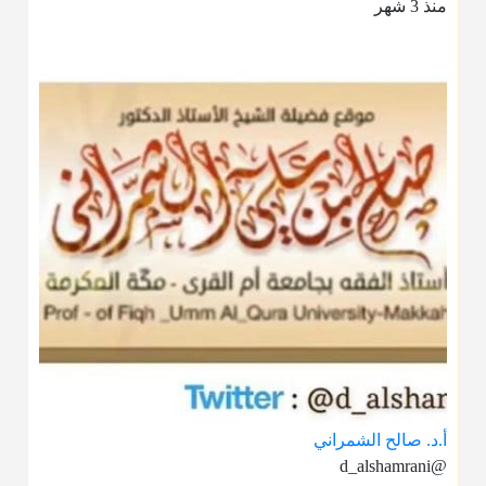
منذ 3 شهر
أ.د. صالح الشمراني
@d_alshamrani