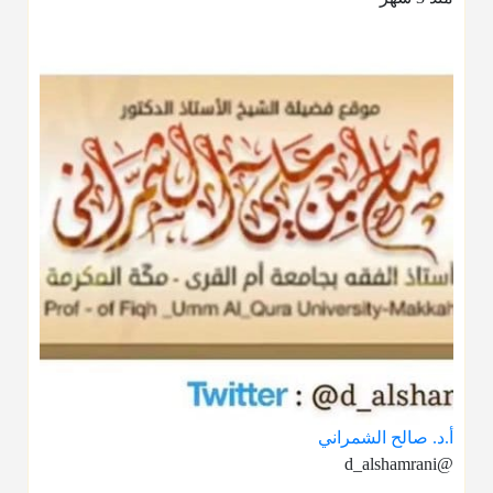
أ.د. صالح الشمراني
@d_alshamrani