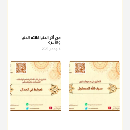
أ.د. صالح الشمراني
@d_alshamrani
عامة الصحابة والفقهاء يفضلون إخراج صاع من البر أو التمر في زكاة
الفطر، ومنهم من جوّز العدول إلى الرز، ومنهم جوز إخراج قيمة
الصاع..فمن شق عليه إخراج الطعام هذه الأيام وأراد إخراج القيمة
من آثر الدنيا فاتته الدنيا
والآخرة
فلا بأس ولا ينكر عليه
6 نوفمبر، 2022
منذ 3 شهر
أ.د. صالح الشمراني
@d_alshamrani
دفع
زكاة الفطر
للمسكين القريب صدقة وصلة وهو أفضل من
دفعها للبعيد ولا تغرك مظاهر ووظائف بعض الأقارب فإن
صراعهم مع متطلبات الحياة كبير
منذ 3 شهر