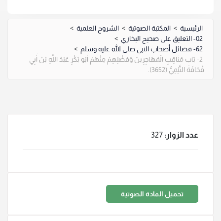
الرئيسية
>
المكتبة الصوتية
>
الشروح العلمية
>
02- التعليق على صحيح البخاري
>
62- فضائل أصحاب النبي صلى الله عليه وسلم
>
2- بَاب مَنَاقِبِ الْمُهَاجِرِينَ وَفَضْلِهِمْ مِنْهُمْ أَبُو بَكْرٍ عَبْدُ اللَّهِ بْنُ أَبِي
قُحَافَةَ التَّيْمِيُّ (3652).
عدد الزوار:
327
تحميل المادة الصوتية