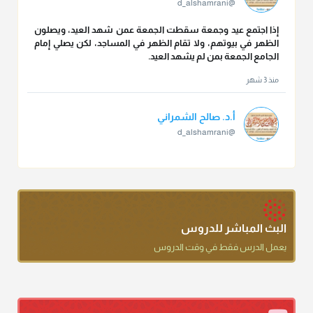
@d_alshamrani
إذا اجتمع عيد وجمعة سقطت الجمعة عمن شهد العيد، ويصلون
الظهر في بيوتهم، ولا تقام الظهر في المساجد، لكن يصلي إمام
الجامع الجمعة بمن لم يشهد العيد.
منذ 3 شهر
أ.د. صالح الشمراني
@d_alshamrani
تقي الدين ابن دقيق العيد على جلالته لقي شيخ الإسلام فقال: ما
كنت أظن أن الله بقي يخلق مثلك.
منذ 3 شهر
أ.د. صالح الشمراني
البث المباشر للدروس
@d_alshamrani
يعمل الدرس فقط في وقت الدروس
دعاء ختم القرآن في الصلاة أقرب إلى البدعة
منذ 3 شهر