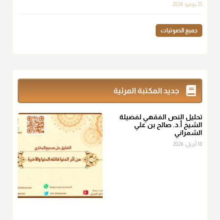
لهم سعي إلا في هدم الإسلام و نقض عراه...فأيامهم في الإسلام
25 يونيو، 2026
كلها سود" ابن تيمية.
منذ 3 شهر
جميع الصوتيات
أ.د. صالح الشمراني
@d_alshamrani
زكاة_الفطر
تقدر بالكيل لا بالوزن وهي صاع ويساوي ملء الكفين
جديد المكتبة المرئية
المعتدلين غير مقبوضتين ولا مبسوطتين أربع مرات من الرز أو البر
أو التمر أو اللحم
تحليل النص الفقهي لفضيلة
منذ 3 شهر
الشيخ أ.د. صالح بن علي
الشمراني
أ.د. صالح الشمراني
18 أبريل، 2026
@d_alshamrani
من أخرج زكاة الفطر عن غيره فليخبره قبل دفعها للمستحق لينوي
"إنما الأعمال بالنيات"
، فإلم يعلم إلا بعد ذلك لم تجزه لقولهﷺ:
"وإنما
لكل امرئ مانوى"
.
منذ 3 شهر