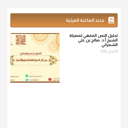
@d_alshamrani
زكاة_الفطر
تقدر بالكيل لا بالوزن وهي صاع ويساوي ملء الكفين
جديد المكتبة المرئية
المعتدلين غير مقبوضتين ولا مبسوطتين أربع مرات من الرز أو البر
أو التمر أو اللحم
تحليل النص الفقهي لفضيلة
منذ 3 شهر
الشيخ أ.د. صالح بن علي
الشمراني
أ.د. صالح الشمراني
18 أبريل، 2026
@d_alshamrani
من أخرج زكاة الفطر عن غيره فليخبره قبل دفعها للمستحق لينوي
"إنما الأعمال بالنيات"
، فإلم يعلم إلا بعد ذلك لم تجزه لقولهﷺ:
"وإنما
لكل امرئ مانوى"
.
منذ 3 شهر
أ.د. صالح الشمراني
@d_alshamrani
عامة الصحابة والفقهاء يفضلون إخراج صاع من البر أو التمر في زكاة
الفطر، ومنهم من جوّز العدول إلى الرز، ومنهم جوز إخراج قيمة