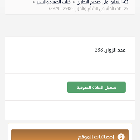
02- التعليق على صحيح البخاري
>
كتاب الجهاد والسير
>
25- بَابُ الْجُبَّةِ فِي السَّفَرِ وَالْحَرْبِ (2918 – 2929).
عدد الزوار:
288
تحميل المادة الصوتية
إحصائيات الموقع