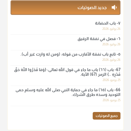
منذ 3 شهر
جديد الصوتيات
أ.د. صالح الشمراني
٧- باب الحضانة
@d_alshamrani
26 يوليو، 2026
٦- فصل في نفقة الرقيق
لا أعلم لدعاء ختم القرآن في الصلاة أصلاً صحيحاً يعتمد عليه من سنة
الرسول صلى الله عليه وسلّم، ولا من عمل الصحابة رضي الله
26 يوليو، 2026
عنهم. ابن عثيمين.
٥- تابع باب نفقة الأقارب من قوله: (ومن له وارث غير أب).
منذ 3 شهر
26 يوليو، 2026
67- باب (٦٦) باب ما جاء في قول الله تعالى: {وَمَا قَدَرُوا اللَّهَ حَقَّ
قَدْرِهِ ..} الزمر (67) الآية.
أ.د. صالح الشمراني
25 يونيو، 2026
@d_alshamrani
66- باب (٦٥) ما جاء في حماية النبي صلى الله عليه وسلم حمى
نرى اليوم بأبصارنا بعض ما رأى العلماء ببصائرهم: "والرافضة ليس
التوحيد وسده طرق الشرك.
لهم سعي إلا في هدم الإسلام و نقض عراه...فأيامهم في الإسلام
25 يونيو، 2026
كلها سود" ابن تيمية.
منذ 3 شهر
جميع الصوتيات
أ.د. صالح الشمراني