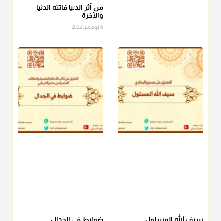
الصاع..فمن شق عليه إخراج الطعام هذه الأيام وأراد إخراج القيمة
من آثر الدنيا فاتته الدنيا
والآخرة
فلا بأس ولا ينكر عليه
6 نوفمبر، 2022
منذ 3 شهر
أ.د. صالح الشمراني
@d_alshamrani
دفع
زكاة الفطر
للمسكين القريب صدقة وصلة وهو أفضل من
دفعها للبعيد ولا تغرك مظاهر ووظائف بعض الأقارب فإن
صراعهم مع متطلبات الحياة كبير
منذ 3 شهر
سيف الله المسلول
ضوابط في الجدال