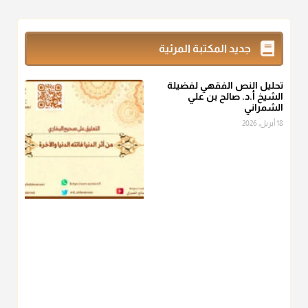
@d_alshamrani
زكاة_الفطر
تقدر بالكيل لا بالوزن وهي صاع ويساوي ملء الكفين
جديد المكتبة المرئية
المعتدلين غير مقبوضتين ولا مبسوطتين أربع مرات من الرز أو البر
أو التمر أو اللحم
تحليل النص الفقهي لفضيلة
منذ 3 شهر
الشيخ أ.د. صالح بن علي
الشمراني
أ.د. صالح الشمراني
18 أبريل، 2026
@d_alshamrani
من أخرج زكاة الفطر عن غيره فليخبره قبل دفعها للمستحق لينوي
"إنما الأعمال بالنيات"
، فإلم يعلم إلا بعد ذلك لم تجزه لقولهﷺ:
"وإنما
لكل امرئ مانوى"
.
منذ 3 شهر
أ.د. صالح الشمراني
@d_alshamrani
عامة الصحابة والفقهاء يفضلون إخراج صاع من البر أو التمر في زكاة
الفطر، ومنهم من جوّز العدول إلى الرز، ومنهم جوز إخراج قيمة