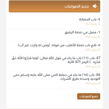
منذ 3 شهر
جديد الصوتيات
أ.د. صالح الشمراني
٧- باب الحضانة
@d_alshamrani
26 يوليو، 2026
٦- فصل في نفقة الرقيق
لا أعلم لدعاء ختم القرآن في الصلاة أصلاً صحيحاً يعتمد عليه من سنة
الرسول صلى الله عليه وسلّم، ولا من عمل الصحابة رضي الله
26 يوليو، 2026
عنهم. ابن عثيمين.
٥- تابع باب نفقة الأقارب من قوله: (ومن له وارث غير أب).
منذ 3 شهر
26 يوليو، 2026
67- باب (٦٦) باب ما جاء في قول الله تعالى: {وَمَا قَدَرُوا اللَّهَ حَقَّ
قَدْرِهِ ..} الزمر (67) الآية.
أ.د. صالح الشمراني
25 يونيو، 2026
@d_alshamrani
66- باب (٦٥) ما جاء في حماية النبي صلى الله عليه وسلم حمى
نرى اليوم بأبصارنا بعض ما رأى العلماء ببصائرهم: "والرافضة ليس
التوحيد وسده طرق الشرك.
لهم سعي إلا في هدم الإسلام و نقض عراه...فأيامهم في الإسلام
25 يونيو، 2026
كلها سود" ابن تيمية.
منذ 3 شهر
جميع الصوتيات
أ.د. صالح الشمراني