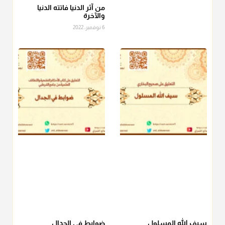
الصاع..فمن شق عليه إخراج الطعام هذه الأيام وأراد إخراج القيمة
من آثر الدنيا فاتته الدنيا
والآخرة
فلا بأس ولا ينكر عليه
6 نوفمبر، 2022
منذ 3 شهر
أ.د. صالح الشمراني
@d_alshamrani
دفع
زكاة الفطر
للمسكين القريب صدقة وصلة وهو أفضل من
دفعها للبعيد ولا تغرك مظاهر ووظائف بعض الأقارب فإن
صراعهم مع متطلبات الحياة كبير
منذ 3 شهر
سيف الله المسلول
ضوابط في الجدال