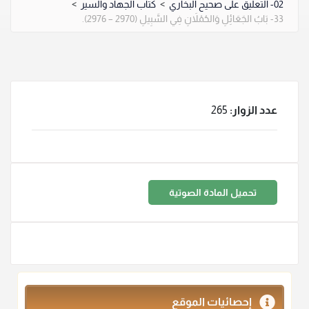
02- التعليق على صحيح البخاري
>
كتاب الجهاد والسير
>
33- بَابُ الجَعَائِلِ وَالحُمْلاَنِ فِي السَّبِيلِ (2970 – 2976).
عدد الزوار:
265
تحميل المادة الصوتية
إحصائيات الموقع