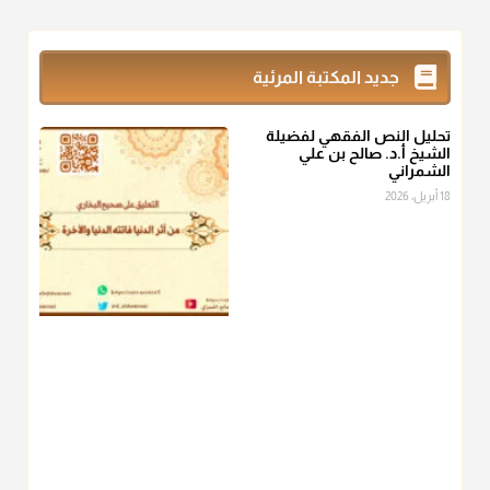
@d_alshamrani
زكاة_الفطر
تقدر بالكيل لا بالوزن وهي صاع ويساوي ملء الكفين
جديد المكتبة المرئية
المعتدلين غير مقبوضتين ولا مبسوطتين أربع مرات من الرز أو البر
أو التمر أو اللحم
تحليل النص الفقهي لفضيلة
منذ 3 شهر
الشيخ أ.د. صالح بن علي
الشمراني
أ.د. صالح الشمراني
18 أبريل، 2026
@d_alshamrani
من أخرج زكاة الفطر عن غيره فليخبره قبل دفعها للمستحق لينوي
"إنما الأعمال بالنيات"
، فإلم يعلم إلا بعد ذلك لم تجزه لقولهﷺ:
"وإنما
لكل امرئ مانوى"
.
منذ 3 شهر
أ.د. صالح الشمراني
@d_alshamrani
عامة الصحابة والفقهاء يفضلون إخراج صاع من البر أو التمر في زكاة
الفطر، ومنهم من جوّز العدول إلى الرز، ومنهم جوز إخراج قيمة