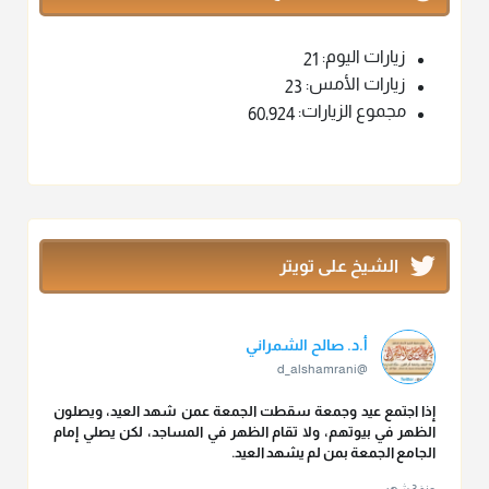
زيارات اليوم:
21
زيارات الأمس:
23
مجموع الزيارات:
60٬924
الشيخ على تويتر
أ.د. صالح الشمراني
@d_alshamrani
إذا اجتمع عيد وجمعة سقطت الجمعة عمن شهد العيد، ويصلون
الظهر في بيوتهم، ولا تقام الظهر في المساجد، لكن يصلي إمام
الجامع الجمعة بمن لم يشهد العيد.
منذ 3 شهر