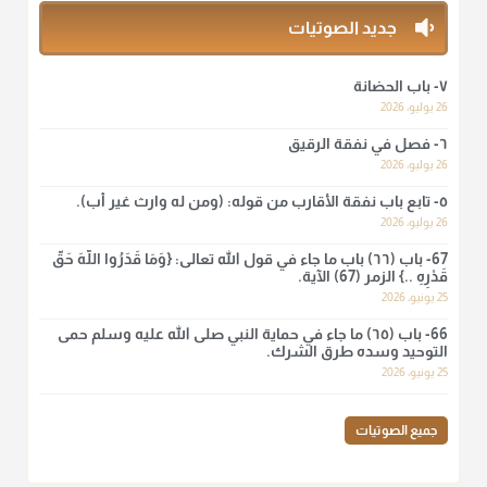
منذ 3 شهر
جديد الصوتيات
أ.د. صالح الشمراني
٧- باب الحضانة
@d_alshamrani
26 يوليو، 2026
٦- فصل في نفقة الرقيق
لا أعلم لدعاء ختم القرآن في الصلاة أصلاً صحيحاً يعتمد عليه من سنة
الرسول صلى الله عليه وسلّم، ولا من عمل الصحابة رضي الله
26 يوليو، 2026
عنهم. ابن عثيمين.
٥- تابع باب نفقة الأقارب من قوله: (ومن له وارث غير أب).
منذ 3 شهر
26 يوليو، 2026
67- باب (٦٦) باب ما جاء في قول الله تعالى: {وَمَا قَدَرُوا اللَّهَ حَقَّ
قَدْرِهِ ..} الزمر (67) الآية.
أ.د. صالح الشمراني
25 يونيو، 2026
@d_alshamrani
66- باب (٦٥) ما جاء في حماية النبي صلى الله عليه وسلم حمى
نرى اليوم بأبصارنا بعض ما رأى العلماء ببصائرهم: "والرافضة ليس
التوحيد وسده طرق الشرك.
لهم سعي إلا في هدم الإسلام و نقض عراه...فأيامهم في الإسلام
25 يونيو، 2026
كلها سود" ابن تيمية.
منذ 3 شهر
جميع الصوتيات
أ.د. صالح الشمراني