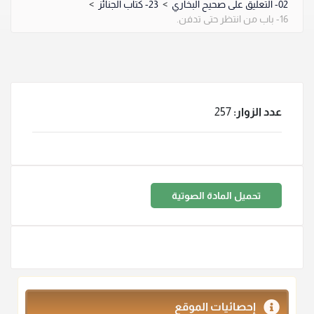
02- التعليق على صحيح البخاري
>
23- كتاب الجنائز
>
16- باب من انتظر حتى تدفن.
عدد الزوار:
257
تحميل المادة الصوتية
إحصائيات الموقع