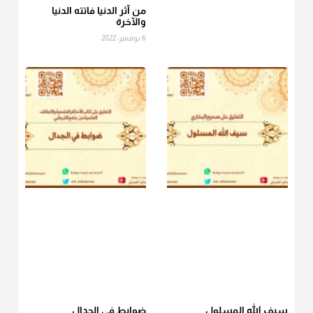
الصاع..فمن شق عليه إخراج الطعام هذه الأيام وأراد إخراج القيمة
من آثر الدنيا فاتته الدنيا
والآخرة
فلا بأس ولا ينكر عليه
6 نوفمبر، 2022
منذ 3 شهر
أ.د. صالح الشمراني
@d_alshamrani
دفع
زكاة الفطر
للمسكين القريب صدقة وصلة وهو أفضل من
دفعها للبعيد ولا تغرك مظاهر ووظائف بعض الأقارب فإن
صراعهم مع متطلبات الحياة كبير
منذ 3 شهر
سيف الله المسلول
ضوابط في الجدال