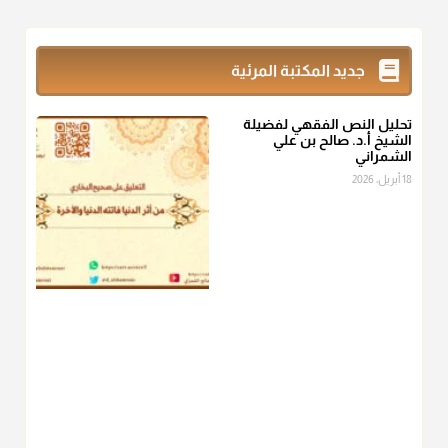
@d_alshamrani
زكاة_الفطر
تقدر بالكيل لا بالوزن وهي صاع ويساوي ملء الكفين
جديد المكتبة المرئية
المعتدلين غير مقبوضتين ولا مبسوطتين أربع مرات من الرز أو البر
أو التمر أو اللحم
تحليل النص الفقهي لفضيلة
منذ 3 شهر
الشيخ أ.د. صالح بن علي
الشمراني
أ.د. صالح الشمراني
18 أبريل، 2026
@d_alshamrani
من أخرج زكاة الفطر عن غيره فليخبره قبل دفعها للمستحق لينوي
"إنما الأعمال بالنيات"
، فإلم يعلم إلا بعد ذلك لم تجزه لقولهﷺ:
"وإنما
لكل امرئ مانوى"
.
منذ 3 شهر
أ.د. صالح الشمراني
@d_alshamrani
عامة الصحابة والفقهاء يفضلون إخراج صاع من البر أو التمر في زكاة
الفطر، ومنهم من جوّز العدول إلى الرز، ومنهم جوز إخراج قيمة