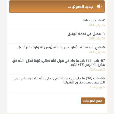
منذ 3 شهر
جديد الصوتيات
أ.د. صالح الشمراني
٧- باب الحضانة
@d_alshamrani
26 يوليو، 2026
٦- فصل في نفقة الرقيق
لا أعلم لدعاء ختم القرآن في الصلاة أصلاً صحيحاً يعتمد عليه من سنة
الرسول صلى الله عليه وسلّم، ولا من عمل الصحابة رضي الله
26 يوليو، 2026
عنهم. ابن عثيمين.
٥- تابع باب نفقة الأقارب من قوله: (ومن له وارث غير أب).
منذ 3 شهر
26 يوليو، 2026
67- باب (٦٦) باب ما جاء في قول الله تعالى: {وَمَا قَدَرُوا اللَّهَ حَقَّ
قَدْرِهِ ..} الزمر (67) الآية.
أ.د. صالح الشمراني
25 يونيو، 2026
@d_alshamrani
66- باب (٦٥) ما جاء في حماية النبي صلى الله عليه وسلم حمى
نرى اليوم بأبصارنا بعض ما رأى العلماء ببصائرهم: "والرافضة ليس
التوحيد وسده طرق الشرك.
لهم سعي إلا في هدم الإسلام و نقض عراه...فأيامهم في الإسلام
25 يونيو، 2026
كلها سود" ابن تيمية.
منذ 3 شهر
جميع الصوتيات
أ.د. صالح الشمراني