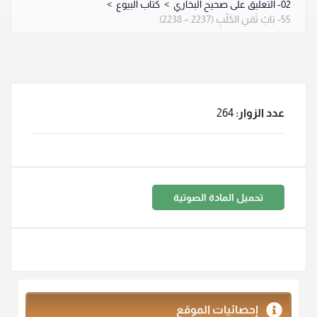
02- التعليق على صحيح البخاري
>
كتاب البيوع
>
55- بَابُ ثَمَنِ الكَلْبِ (2237 – 2238).
عدد الزوار:
264
تحميل المادة الصوتية
إحصائيات الموقع