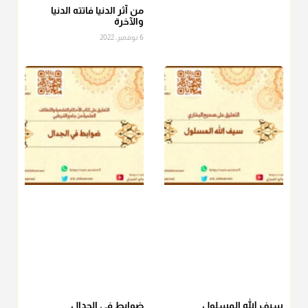
الصاع..فمن شق عليه إخراج الطعام هذه الأيام وأراد إخراج القيمة
من آثر الدنيا فاتته الدنيا
والآخرة
فلا بأس ولا ينكر عليه
6 نوفمبر، 2022
منذ 3 شهر
أ.د. صالح الشمراني
@d_alshamrani
دفع
زكاة الفطر
للمسكين القريب صدقة وصلة وهو أفضل من
دفعها للبعيد ولا تغرك مظاهر ووظائف بعض الأقارب فإن
صراعهم مع متطلبات الحياة كبير
منذ 3 شهر
سيف الله المسلول
ضوابط في الجدال