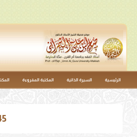
الرئيسية
السيرة الذاتية
المكتبة المقروءة
المكت
45- ‌‌بَابُ الذَّبْحِ قَبْلَ الْحَلْق