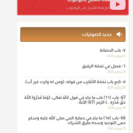
منذ 3 شهر
تابع قناة الشيخ على اليوتيوب
أ.د. صالح الشمراني
@d_alshamrani
جديد الصوتيات
ومن المعاصرين أنكره الشيخ بكر أبو زيد وابن عثيمين، وحسبك
بقول الإمام مالك رحمه الله :"ما سمعتُ أنه يدعو عند ختم
القرآن وما هو من عمل الناس"
٧- باب الحضانة
26 يوليو، 2026
منذ 3 شهر
٦- فصل في نفقة الرقيق
أ.د. صالح الشمراني
26 يوليو، 2026
@d_alshamrani
٥- تابع باب نفقة الأقارب من قوله: (ومن له وارث غير أب).
26 يوليو، 2026
لا أعلم لدعاء ختم القرآن في الصلاة أصلاً صحيحاً يعتمد عليه من
سنة الرسول صلى الله عليه وسلّم، ولا من عمل الصحابة رضي
67- باب (٦٦) باب ما جاء في قول الله تعالى: {وَمَا قَدَرُوا اللَّهَ
الله عنهم. ابن عثيمين.
حَقَّ قَدْرِهِ ..} الزمر (67) الآية.
25 يونيو، 2026
منذ 3 شهر
66- باب (٦٥) ما جاء في حماية النبي صلى الله عليه وسلم
حمى التوحيد وسده طرق الشرك.
أ.د. صالح الشمراني
25 يونيو، 2026