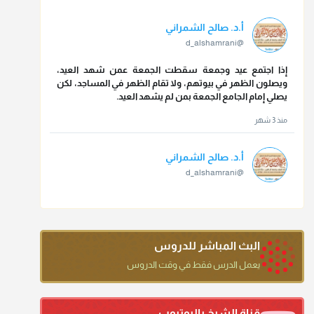
أ.د. صالح الشمراني
@d_alshamrani
إذا اجتمع عيد وجمعة سقطت الجمعة عمن شهد العيد،
ويصلون الظهر في بيوتهم، ولا تقام الظهر في المساجد، لكن
يصلي إمام الجامع الجمعة بمن لم يشهد العيد.
منذ 3 شهر
أ.د. صالح الشمراني
@d_alshamrani
تقي الدين ابن دقيق العيد على جلالته لقي شيخ الإسلام فقال:
ما كنت أظن أن الله بقي يخلق مثلك.
منذ 3 شهر
البث المباشر للدروس
أ.د. صالح الشمراني
يعمل الدرس فقط في وقت الدروس
@d_alshamrani
دعاء ختم القرآن في الصلاة أقرب إلى البدعة
قناة الشيخ باليوتيوب