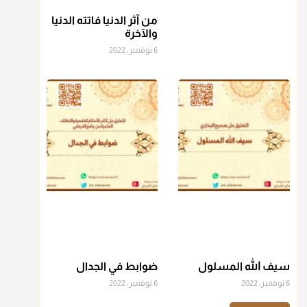
من آثر الدنيا فاتته الدنيا
منذ 3 شهر
والآخرة
6 نوفمبر، 2022
أ.د. صالح الشمراني
@d_alshamrani
عامة الصحابة والفقهاء يفضلون إخراج صاع من البر أو التمر في
زكاة الفطر، ومنهم من جوّز العدول إلى الرز، ومنهم جوز إخراج
قيمة الصاع..فمن شق عليه إخراج الطعام هذه الأيام وأراد إخراج
القيمة فلا بأس ولا ينكر عليه
منذ 3 شهر
أ.د. صالح الشمراني
@d_alshamrani
دفع
زكاة الفطر
للمسكين القريب صدقة وصلة وهو أفضل من
دفعها للبعيد ولا تغرك مظاهر ووظائف بعض الأقارب فإن
سيف الله المسلول
ضوابط في الجدال
صراعهم مع متطلبات الحياة كبير
6 نوفمبر، 2022
6 نوفمبر، 2022
منذ 3 شهر