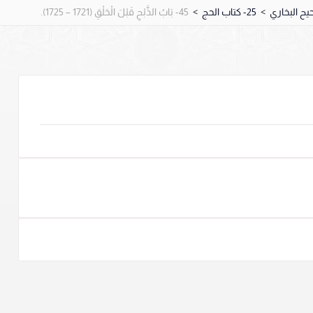
>
25- كتاب الحج
>
45- ‌‌بَابُ الذَّبْحِ قَبْلَ الْحَلْقِ (1721 – 1725).