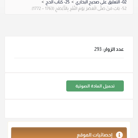
02- التعليق على صحيح البخاري
>
25- كتاب الحج
>
52- بَابُ مَنْ صَلَّى الْعَصْرَ يَوْمَ النَّفْرِ بِالْأَبْطَحِ (1763 – 1772).
عدد الزوار:
293
تحميل المادة الصوتية
إحصائيات الموقع