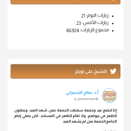
زيارات اليوم:
21
زيارات الأمس:
23
مجموع الزيارات:
60٬924
الشيخ على تويتر
أ.د. صالح الشمراني
@d_alshamrani
إذا اجتمع عيد وجمعة سقطت الجمعة عمن شهد العيد، ويصلون
الظهر في بيوتهم، ولا تقام الظهر في المساجد، لكن يصلي إمام
الجامع الجمعة بمن لم يشهد العيد.
منذ 3 شهر