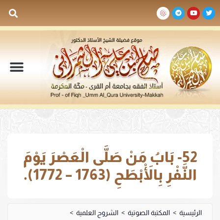
السيرة الذاتية
المكتبة المرئية
المكتبة الصوتية
المكتبة المقروءة
جدول الدروس والم
52- بَابُ مَنْ صَلَّى الْعَصْرَ يَوْمَ
النَّفْرِ بِالْأَبْطَحِ (1763 – 1772).
الرئيسية
>
المكتبة الصوتية
>
الشروح العلمية
>