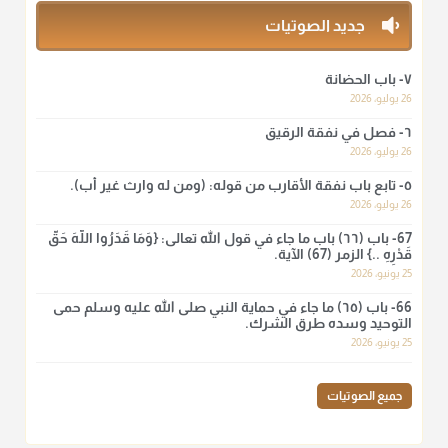
منذ 3 شهر
جديد الصوتيات
أ.د. صالح الشمراني
٧- باب الحضانة
@d_alshamrani
26 يوليو، 2026
٦- فصل في نفقة الرقيق
لا أعلم لدعاء ختم القرآن في الصلاة أصلاً صحيحاً يعتمد عليه من سنة
الرسول صلى الله عليه وسلّم، ولا من عمل الصحابة رضي الله
26 يوليو، 2026
عنهم. ابن عثيمين.
٥- تابع باب نفقة الأقارب من قوله: (ومن له وارث غير أب).
منذ 3 شهر
26 يوليو، 2026
67- باب (٦٦) باب ما جاء في قول الله تعالى: {وَمَا قَدَرُوا اللَّهَ حَقَّ
قَدْرِهِ ..} الزمر (67) الآية.
أ.د. صالح الشمراني
25 يونيو، 2026
@d_alshamrani
66- باب (٦٥) ما جاء في حماية النبي صلى الله عليه وسلم حمى
نرى اليوم بأبصارنا بعض ما رأى العلماء ببصائرهم: "والرافضة ليس
التوحيد وسده طرق الشرك.
لهم سعي إلا في هدم الإسلام و نقض عراه...فأيامهم في الإسلام
25 يونيو، 2026
كلها سود" ابن تيمية.
منذ 3 شهر
جميع الصوتيات
أ.د. صالح الشمراني