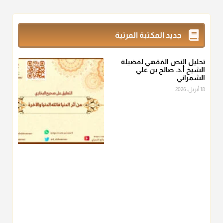
@d_alshamrani
زكاة_الفطر
تقدر بالكيل لا بالوزن وهي صاع ويساوي ملء الكفين
جديد المكتبة المرئية
المعتدلين غير مقبوضتين ولا مبسوطتين أربع مرات من الرز أو البر
أو التمر أو اللحم
تحليل النص الفقهي لفضيلة
منذ 3 شهر
الشيخ أ.د. صالح بن علي
الشمراني
أ.د. صالح الشمراني
18 أبريل، 2026
@d_alshamrani
من أخرج زكاة الفطر عن غيره فليخبره قبل دفعها للمستحق لينوي
"إنما الأعمال بالنيات"
، فإلم يعلم إلا بعد ذلك لم تجزه لقولهﷺ:
"وإنما
لكل امرئ مانوى"
.
منذ 3 شهر
أ.د. صالح الشمراني
@d_alshamrani
عامة الصحابة والفقهاء يفضلون إخراج صاع من البر أو التمر في زكاة
الفطر، ومنهم من جوّز العدول إلى الرز، ومنهم جوز إخراج قيمة