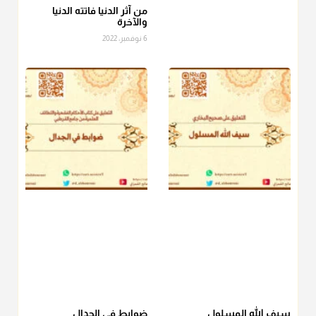
الصاع..فمن شق عليه إخراج الطعام هذه الأيام وأراد إخراج القيمة
من آثر الدنيا فاتته الدنيا
والآخرة
فلا بأس ولا ينكر عليه
6 نوفمبر، 2022
منذ 3 شهر
أ.د. صالح الشمراني
@d_alshamrani
دفع
زكاة الفطر
للمسكين القريب صدقة وصلة وهو أفضل من
دفعها للبعيد ولا تغرك مظاهر ووظائف بعض الأقارب فإن
صراعهم مع متطلبات الحياة كبير
منذ 3 شهر
سيف الله المسلول
ضوابط في الجدال