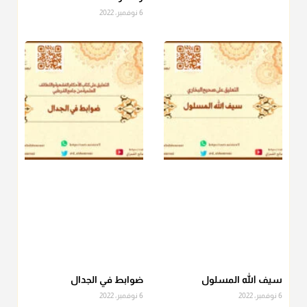
6 نوفمبر، 2022
منذ 3 شهر
أ.د. صالح الشمراني
@d_alshamrani
دفع
زكاة الفطر
للمسكين القريب صدقة وصلة وهو أفضل من
دفعها للبعيد ولا تغرك مظاهر ووظائف بعض الأقارب فإن
صراعهم مع متطلبات الحياة كبير
منذ 3 شهر
سيف الله المسلول
ضوابط في الجدال
6 نوفمبر، 2022
6 نوفمبر، 2022