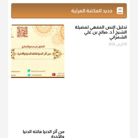
زكاة_الفطر
تقدر بالكيل لا بالوزن وهي صاع ويساوي ملء الكفين
جديد المكتبة المرئية
المعتدلين غير مقبوضتين ولا مبسوطتين أربع مرات من الرز أو البر
أو التمر أو اللحم
تحليل النص الفقهي لفضيلة
منذ 3 شهر
الشيخ أ.د. صالح بن علي
الشمراني
أ.د. صالح الشمراني
18 أبريل، 2026
@d_alshamrani
من أخرج زكاة الفطر عن غيره فليخبره قبل دفعها للمستحق لينوي
"إنما الأعمال بالنيات"
، فإلم يعلم إلا بعد ذلك لم تجزه لقولهﷺ:
"وإنما
لكل امرئ مانوى"
.
منذ 3 شهر
أ.د. صالح الشمراني
@d_alshamrani
عامة الصحابة والفقهاء يفضلون إخراج صاع من البر أو التمر في زكاة
الفطر، ومنهم من جوّز العدول إلى الرز، ومنهم جوز إخراج قيمة
الصاع..فمن شق عليه إخراج الطعام هذه الأيام وأراد إخراج القيمة
من آثر الدنيا فاتته الدنيا
والآخرة
فلا بأس ولا ينكر عليه