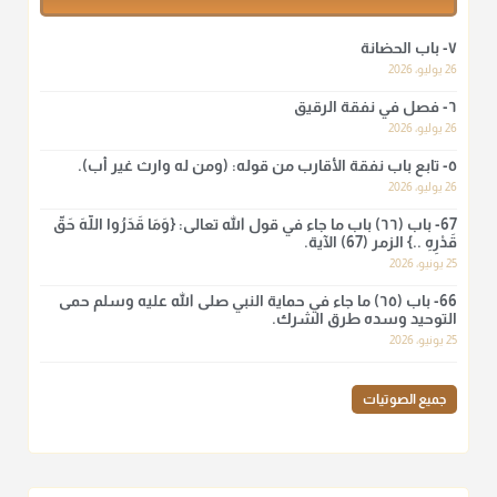
أ.د. صالح الشمراني
٧- باب الحضانة
@d_alshamrani
26 يوليو، 2026
٦- فصل في نفقة الرقيق
لا أعلم لدعاء ختم القرآن في الصلاة أصلاً صحيحاً يعتمد عليه من سنة
الرسول صلى الله عليه وسلّم، ولا من عمل الصحابة رضي الله
26 يوليو، 2026
عنهم. ابن عثيمين.
٥- تابع باب نفقة الأقارب من قوله: (ومن له وارث غير أب).
منذ 3 شهر
26 يوليو، 2026
67- باب (٦٦) باب ما جاء في قول الله تعالى: {وَمَا قَدَرُوا اللَّهَ حَقَّ
قَدْرِهِ ..} الزمر (67) الآية.
أ.د. صالح الشمراني
25 يونيو، 2026
@d_alshamrani
66- باب (٦٥) ما جاء في حماية النبي صلى الله عليه وسلم حمى
نرى اليوم بأبصارنا بعض ما رأى العلماء ببصائرهم: "والرافضة ليس
التوحيد وسده طرق الشرك.
لهم سعي إلا في هدم الإسلام و نقض عراه...فأيامهم في الإسلام
25 يونيو، 2026
كلها سود" ابن تيمية.
منذ 3 شهر
جميع الصوتيات
أ.د. صالح الشمراني
@d_alshamrani