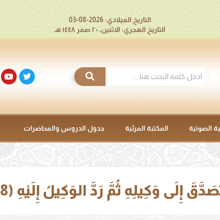
التاريخ الميلادي: 2026-08-03
التاريخ الهجري: الاثنين، ٢٠ صفر ١٤٤٨ هـ
بة الصوتية
المكتبة المرئية
جدول الدروس والمحاضرات