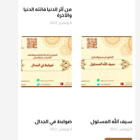
من آثر الدنيا فاتته الدنيا
منذ 3 شهر
والآخرة
6 نوفمبر، 2022
أ.د. صالح الشمراني
@d_alshamrani
عامة الصحابة والفقهاء يفضلون إخراج صاع من البر أو التمر في
زكاة الفطر، ومنهم من جوّز العدول إلى الرز، ومنهم جوز إخراج
قيمة الصاع..فمن شق عليه إخراج الطعام هذه الأيام وأراد إخراج
القيمة فلا بأس ولا ينكر عليه
منذ 3 شهر
أ.د. صالح الشمراني
@d_alshamrani
دفع
زكاة الفطر
للمسكين القريب صدقة وصلة وهو أفضل من
دفعها للبعيد ولا تغرك مظاهر ووظائف بعض الأقارب فإن
سيف الله المسلول
ضوابط في الجدال
صراعهم مع متطلبات الحياة كبير
6 نوفمبر، 2022
6 نوفمبر، 2022
منذ 3 شهر