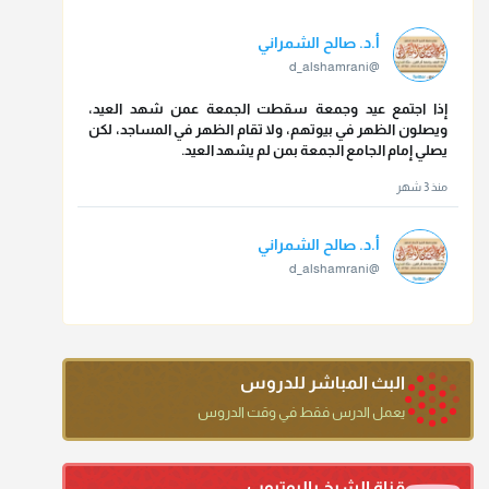
أ.د. صالح الشمراني
@d_alshamrani
إذا اجتمع عيد وجمعة سقطت الجمعة عمن شهد العيد،
ويصلون الظهر في بيوتهم، ولا تقام الظهر في المساجد، لكن
يصلي إمام الجامع الجمعة بمن لم يشهد العيد.
منذ 3 شهر
أ.د. صالح الشمراني
@d_alshamrani
تقي الدين ابن دقيق العيد على جلالته لقي شيخ الإسلام فقال:
ما كنت أظن أن الله بقي يخلق مثلك.
منذ 3 شهر
البث المباشر للدروس
أ.د. صالح الشمراني
يعمل الدرس فقط في وقت الدروس
@d_alshamrani
دعاء ختم القرآن في الصلاة أقرب إلى البدعة
قناة الشيخ باليوتيوب