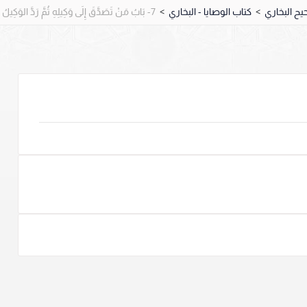
>
كتاب الوصايا - البخاري
>
7- بَابُ مَنْ تَصَدَّقَ إِلَى وَكِيلِهِ ثُمَّ رَدَّ الوَكِيلُ إِلَيْهِ (2758 – 2763)