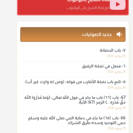
منذ 3 شهر
تابع قناة الشيخ على اليوتيوب
أ.د. صالح الشمراني
@d_alshamrani
جديد الصوتيات
ومن المعاصرين أنكره الشيخ بكر أبو زيد وابن عثيمين، وحسبك
بقول الإمام مالك رحمه الله :"ما سمعتُ أنه يدعو عند ختم
القرآن وما هو من عمل الناس"
٧- باب الحضانة
26 يوليو، 2026
منذ 3 شهر
٦- فصل في نفقة الرقيق
أ.د. صالح الشمراني
26 يوليو، 2026
@d_alshamrani
٥- تابع باب نفقة الأقارب من قوله: (ومن له وارث غير أب).
26 يوليو، 2026
لا أعلم لدعاء ختم القرآن في الصلاة أصلاً صحيحاً يعتمد عليه من
سنة الرسول صلى الله عليه وسلّم، ولا من عمل الصحابة رضي
67- باب (٦٦) باب ما جاء في قول الله تعالى: {وَمَا قَدَرُوا اللَّهَ
الله عنهم. ابن عثيمين.
حَقَّ قَدْرِهِ ..} الزمر (67) الآية.
25 يونيو، 2026
منذ 3 شهر
66- باب (٦٥) ما جاء في حماية النبي صلى الله عليه وسلم
حمى التوحيد وسده طرق الشرك.
أ.د. صالح الشمراني
25 يونيو، 2026