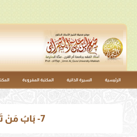
الرئيسية
السيرة الذاتية
المكتبة المقروءة
المكت
7- بَابُ مَنْ تَصَدَّقَ إِلَى وَكِيلِهِ ثُمَّ رَدَّ الوَكِيلُ إِلَيْهِ (2758 – 2763)