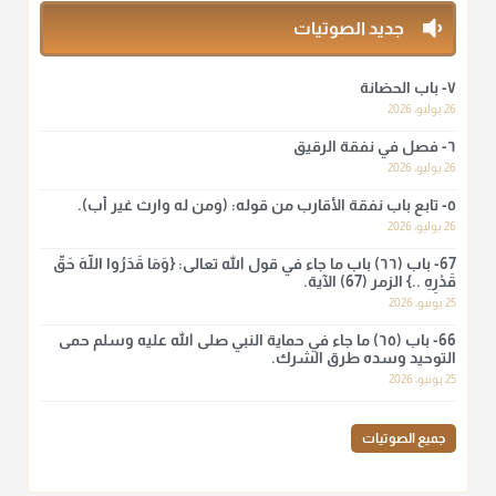
منذ 3 شهر
جديد الصوتيات
أ.د. صالح الشمراني
٧- باب الحضانة
@d_alshamrani
26 يوليو، 2026
٦- فصل في نفقة الرقيق
لا أعلم لدعاء ختم القرآن في الصلاة أصلاً صحيحاً يعتمد عليه من سنة
الرسول صلى الله عليه وسلّم، ولا من عمل الصحابة رضي الله
26 يوليو، 2026
عنهم. ابن عثيمين.
٥- تابع باب نفقة الأقارب من قوله: (ومن له وارث غير أب).
منذ 3 شهر
26 يوليو، 2026
67- باب (٦٦) باب ما جاء في قول الله تعالى: {وَمَا قَدَرُوا اللَّهَ حَقَّ
قَدْرِهِ ..} الزمر (67) الآية.
أ.د. صالح الشمراني
25 يونيو، 2026
@d_alshamrani
66- باب (٦٥) ما جاء في حماية النبي صلى الله عليه وسلم حمى
نرى اليوم بأبصارنا بعض ما رأى العلماء ببصائرهم: "والرافضة ليس
التوحيد وسده طرق الشرك.
لهم سعي إلا في هدم الإسلام و نقض عراه...فأيامهم في الإسلام
25 يونيو، 2026
كلها سود" ابن تيمية.
منذ 3 شهر
جميع الصوتيات
أ.د. صالح الشمراني