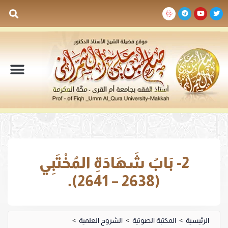
السيرة الذاتية
المكتبة المرئية
المكتبة الصوتية
المكتبة المقروءة
جدول الدروس والم
2- بَابُ شَهَادَةِ المُخْتَبِي
(2638 – 2641).
الرئيسية
>
المكتبة الصوتية
>
الشروح العلمية
>