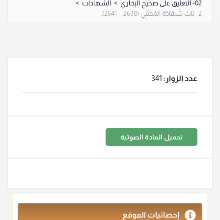
02- التعليق على صحيح البخاري
>
الشهادات
>
2- بَابُ شَهَادَةِ المُخْتَبِي (2638 – 2641).
عدد الزوار:
341
تحميل المادة الصوتية
إحصائيات الموقع