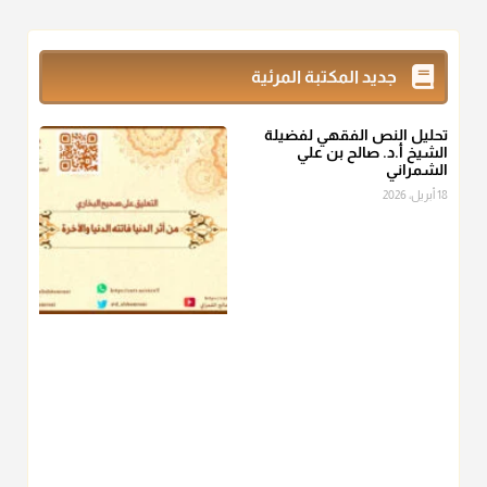
@d_alshamrani
زكاة_الفطر
تقدر بالكيل لا بالوزن وهي صاع ويساوي ملء الكفين
جديد المكتبة المرئية
المعتدلين غير مقبوضتين ولا مبسوطتين أربع مرات من الرز أو البر
أو التمر أو اللحم
تحليل النص الفقهي لفضيلة
منذ 3 شهر
الشيخ أ.د. صالح بن علي
الشمراني
أ.د. صالح الشمراني
18 أبريل، 2026
@d_alshamrani
من أخرج زكاة الفطر عن غيره فليخبره قبل دفعها للمستحق لينوي
"إنما الأعمال بالنيات"
، فإلم يعلم إلا بعد ذلك لم تجزه لقولهﷺ:
"وإنما
لكل امرئ مانوى"
.
منذ 3 شهر
أ.د. صالح الشمراني
@d_alshamrani
عامة الصحابة والفقهاء يفضلون إخراج صاع من البر أو التمر في زكاة
الفطر، ومنهم من جوّز العدول إلى الرز، ومنهم جوز إخراج قيمة