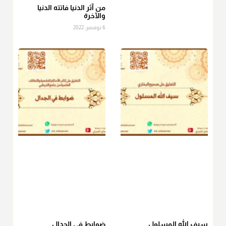
الصاع..فمن شق عليه إخراج الطعام هذه الأيام وأراد إخراج القيمة
من آثر الدنيا فاتته الدنيا
والآخرة
فلا بأس ولا ينكر عليه
6 نوفمبر، 2022
منذ 3 شهر
أ.د. صالح الشمراني
@d_alshamrani
دفع
زكاة الفطر
للمسكين القريب صدقة وصلة وهو أفضل من
دفعها للبعيد ولا تغرك مظاهر ووظائف بعض الأقارب فإن
صراعهم مع متطلبات الحياة كبير
منذ 3 شهر
سيف الله المسلول
ضوابط في الجدال