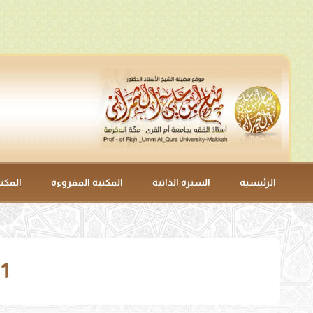
الرئيسية
السيرة الذاتية
المكتبة المقروءة
المكت
11- بَابٌ كَيْفَ يُسْتَ