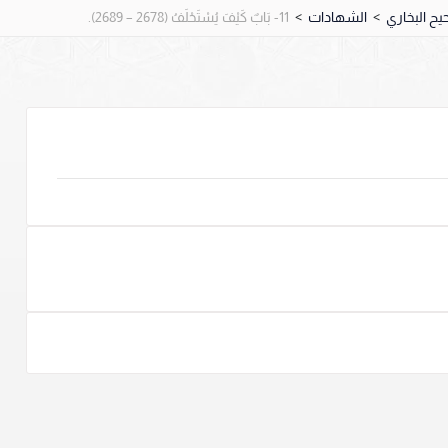
>
الشهادات
>
11- بَابٌ كَيْفَ يُسْتَحْلَفُ (2678 – 2689).