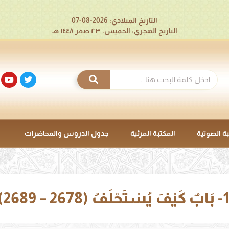
التاريخ الميلادي: 2026-08-07
التاريخ الهجري: الخميس، ٢٣ صفر ١٤٤٨ هـ
بة الصوتية
المكتبة المرئية
جدول الدروس والمحاضرات
حْلَفُ (2678 – 2689).