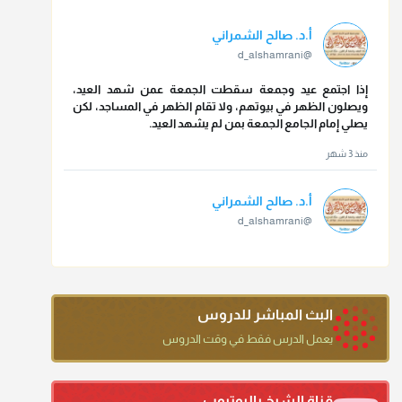
أ.د. صالح الشمراني
@d_alshamrani
إذا اجتمع عيد وجمعة سقطت الجمعة عمن شهد العيد،
ويصلون الظهر في بيوتهم، ولا تقام الظهر في المساجد، لكن
يصلي إمام الجامع الجمعة بمن لم يشهد العيد.
منذ 3 شهر
أ.د. صالح الشمراني
@d_alshamrani
تقي الدين ابن دقيق العيد على جلالته لقي شيخ الإسلام فقال:
ما كنت أظن أن الله بقي يخلق مثلك.
منذ 3 شهر
البث المباشر للدروس
أ.د. صالح الشمراني
يعمل الدرس فقط في وقت الدروس
@d_alshamrani
دعاء ختم القرآن في الصلاة أقرب إلى البدعة
قناة الشيخ باليوتيوب