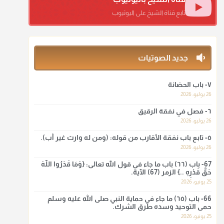
منذ 3 شهر
تابع قناة الشيخ على اليوتيوب
أ.د. صالح الشمراني
@d_alshamrani
جديد الصوتيات
ومن المعاصرين أنكره الشيخ بكر أبو زيد وابن عثيمين، وحسبك
بقول الإمام مالك رحمه الله :"ما سمعتُ أنه يدعو عند ختم
القرآن وما هو من عمل الناس"
٧- باب الحضانة
26 يوليو، 2026
منذ 3 شهر
٦- فصل في نفقة الرقيق
أ.د. صالح الشمراني
26 يوليو، 2026
@d_alshamrani
٥- تابع باب نفقة الأقارب من قوله: (ومن له وارث غير أب).
26 يوليو، 2026
لا أعلم لدعاء ختم القرآن في الصلاة أصلاً صحيحاً يعتمد عليه من
سنة الرسول صلى الله عليه وسلّم، ولا من عمل الصحابة رضي
67- باب (٦٦) باب ما جاء في قول الله تعالى: {وَمَا قَدَرُوا اللَّهَ
الله عنهم. ابن عثيمين.
حَقَّ قَدْرِهِ ..} الزمر (67) الآية.
25 يونيو، 2026
منذ 3 شهر
66- باب (٦٥) ما جاء في حماية النبي صلى الله عليه وسلم
حمى التوحيد وسده طرق الشرك.
أ.د. صالح الشمراني
25 يونيو، 2026