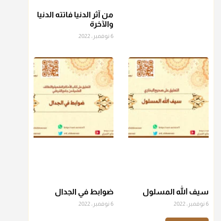
من آثر الدنيا فاتته الدنيا
منذ 3 شهر
والآخرة
6 نوفمبر، 2022
أ.د. صالح الشمراني
@d_alshamrani
عامة الصحابة والفقهاء يفضلون إخراج صاع من البر أو التمر في
زكاة الفطر، ومنهم من جوّز العدول إلى الرز، ومنهم جوز إخراج
قيمة الصاع..فمن شق عليه إخراج الطعام هذه الأيام وأراد إخراج
القيمة فلا بأس ولا ينكر عليه
منذ 3 شهر
أ.د. صالح الشمراني
@d_alshamrani
دفع
زكاة الفطر
للمسكين القريب صدقة وصلة وهو أفضل من
دفعها للبعيد ولا تغرك مظاهر ووظائف بعض الأقارب فإن
سيف الله المسلول
ضوابط في الجدال
صراعهم مع متطلبات الحياة كبير
6 نوفمبر، 2022
6 نوفمبر، 2022
منذ 3 شهر