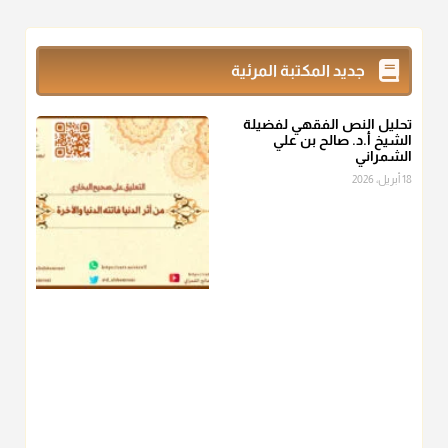
@d_alshamrani
زكاة_الفطر
تقدر بالكيل لا بالوزن وهي صاع ويساوي ملء الكفين
جديد المكتبة المرئية
المعتدلين غير مقبوضتين ولا مبسوطتين أربع مرات من الرز أو البر
أو التمر أو اللحم
تحليل النص الفقهي لفضيلة
منذ 3 شهر
الشيخ أ.د. صالح بن علي
الشمراني
أ.د. صالح الشمراني
18 أبريل، 2026
@d_alshamrani
من أخرج زكاة الفطر عن غيره فليخبره قبل دفعها للمستحق لينوي
"إنما الأعمال بالنيات"
، فإلم يعلم إلا بعد ذلك لم تجزه لقولهﷺ:
"وإنما
لكل امرئ مانوى"
.
منذ 3 شهر
أ.د. صالح الشمراني
@d_alshamrani
عامة الصحابة والفقهاء يفضلون إخراج صاع من البر أو التمر في زكاة
الفطر، ومنهم من جوّز العدول إلى الرز، ومنهم جوز إخراج قيمة