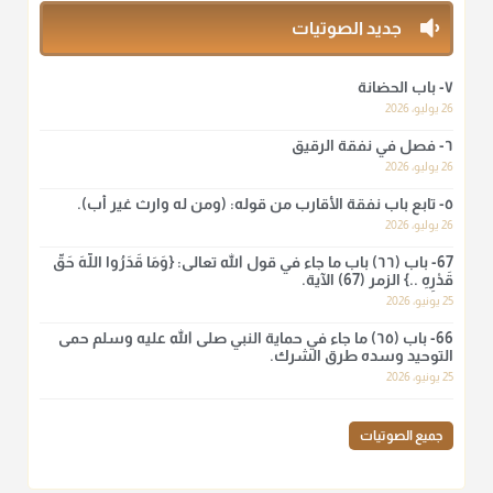
منذ 3 شهر
جديد الصوتيات
أ.د. صالح الشمراني
٧- باب الحضانة
@d_alshamrani
26 يوليو، 2026
٦- فصل في نفقة الرقيق
لا أعلم لدعاء ختم القرآن في الصلاة أصلاً صحيحاً يعتمد عليه من سنة
الرسول صلى الله عليه وسلّم، ولا من عمل الصحابة رضي الله
26 يوليو، 2026
عنهم. ابن عثيمين.
٥- تابع باب نفقة الأقارب من قوله: (ومن له وارث غير أب).
منذ 3 شهر
26 يوليو، 2026
67- باب (٦٦) باب ما جاء في قول الله تعالى: {وَمَا قَدَرُوا اللَّهَ حَقَّ
قَدْرِهِ ..} الزمر (67) الآية.
أ.د. صالح الشمراني
25 يونيو، 2026
@d_alshamrani
66- باب (٦٥) ما جاء في حماية النبي صلى الله عليه وسلم حمى
نرى اليوم بأبصارنا بعض ما رأى العلماء ببصائرهم: "والرافضة ليس
التوحيد وسده طرق الشرك.
لهم سعي إلا في هدم الإسلام و نقض عراه...فأيامهم في الإسلام
25 يونيو، 2026
كلها سود" ابن تيمية.
منذ 3 شهر
جميع الصوتيات
أ.د. صالح الشمراني