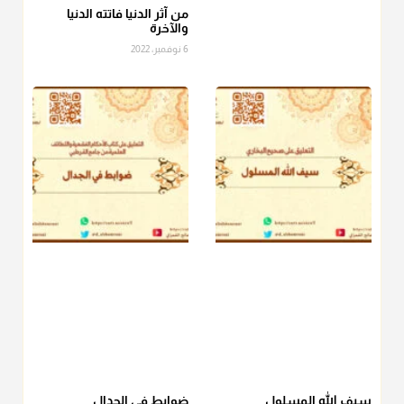
الصاع..فمن شق عليه إخراج الطعام هذه الأيام وأراد إخراج القيمة
من آثر الدنيا فاتته الدنيا
والآخرة
فلا بأس ولا ينكر عليه
6 نوفمبر، 2022
منذ 3 شهر
أ.د. صالح الشمراني
@d_alshamrani
دفع
زكاة الفطر
للمسكين القريب صدقة وصلة وهو أفضل من
دفعها للبعيد ولا تغرك مظاهر ووظائف بعض الأقارب فإن
صراعهم مع متطلبات الحياة كبير
منذ 3 شهر
سيف الله المسلول
ضوابط في الجدال