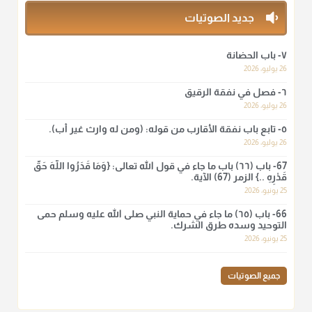
منذ 3 شهر
جديد الصوتيات
أ.د. صالح الشمراني
٧- باب الحضانة
@d_alshamrani
26 يوليو، 2026
٦- فصل في نفقة الرقيق
لا أعلم لدعاء ختم القرآن في الصلاة أصلاً صحيحاً يعتمد عليه من سنة
الرسول صلى الله عليه وسلّم، ولا من عمل الصحابة رضي الله
26 يوليو، 2026
عنهم. ابن عثيمين.
٥- تابع باب نفقة الأقارب من قوله: (ومن له وارث غير أب).
منذ 3 شهر
26 يوليو، 2026
67- باب (٦٦) باب ما جاء في قول الله تعالى: {وَمَا قَدَرُوا اللَّهَ حَقَّ
قَدْرِهِ ..} الزمر (67) الآية.
أ.د. صالح الشمراني
25 يونيو، 2026
@d_alshamrani
66- باب (٦٥) ما جاء في حماية النبي صلى الله عليه وسلم حمى
نرى اليوم بأبصارنا بعض ما رأى العلماء ببصائرهم: "والرافضة ليس
التوحيد وسده طرق الشرك.
لهم سعي إلا في هدم الإسلام و نقض عراه...فأيامهم في الإسلام
25 يونيو، 2026
كلها سود" ابن تيمية.
منذ 3 شهر
جميع الصوتيات
أ.د. صالح الشمراني