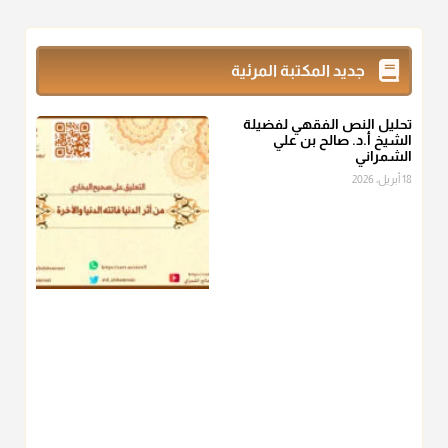
@d_alshamrani
زكاة_الفطر
تقدر بالكيل لا بالوزن وهي صاع ويساوي ملء الكفين
جديد المكتبة المرئية
المعتدلين غير مقبوضتين ولا مبسوطتين أربع مرات من الرز أو البر
أو التمر أو اللحم
تحليل النص الفقهي لفضيلة
منذ 3 شهر
الشيخ أ.د. صالح بن علي
الشمراني
أ.د. صالح الشمراني
18 أبريل، 2026
@d_alshamrani
من أخرج زكاة الفطر عن غيره فليخبره قبل دفعها للمستحق لينوي
"إنما الأعمال بالنيات"
، فإلم يعلم إلا بعد ذلك لم تجزه لقولهﷺ:
"وإنما
لكل امرئ مانوى"
.
منذ 3 شهر
أ.د. صالح الشمراني
@d_alshamrani
عامة الصحابة والفقهاء يفضلون إخراج صاع من البر أو التمر في زكاة
الفطر، ومنهم من جوّز العدول إلى الرز، ومنهم جوز إخراج قيمة