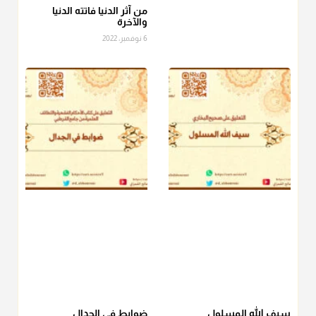
الصاع..فمن شق عليه إخراج الطعام هذه الأيام وأراد إخراج القيمة
من آثر الدنيا فاتته الدنيا
والآخرة
فلا بأس ولا ينكر عليه
6 نوفمبر، 2022
منذ 3 شهر
أ.د. صالح الشمراني
@d_alshamrani
دفع
زكاة الفطر
للمسكين القريب صدقة وصلة وهو أفضل من
دفعها للبعيد ولا تغرك مظاهر ووظائف بعض الأقارب فإن
صراعهم مع متطلبات الحياة كبير
منذ 3 شهر
سيف الله المسلول
ضوابط في الجدال