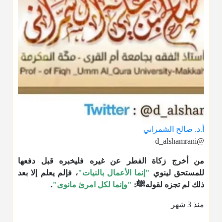
أ.د. صالح الشمراني
@d_alshamrani
من أخرج زكاة الفطر عن غيره فليخبره قبل دفعها
للمستحق لينوي
"إنما الأعمال بالنيات"
، فإلم يعلم إلا بعد
ذلك لم تجزه لقولهﷺ:
"وإنما لكل امرئ مانوى"
.
منذ 3 شهر