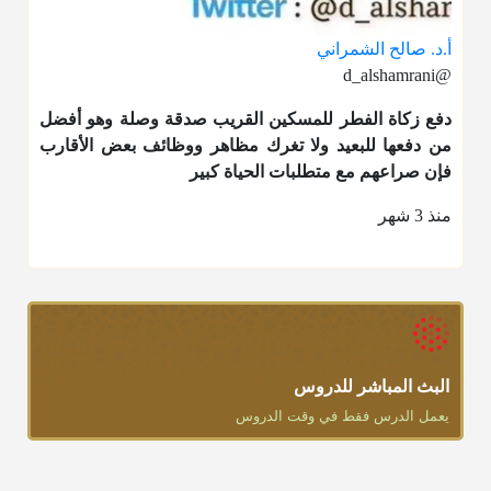
أ.د. صالح الشمراني
@d_alshamrani
دفع
زكاة الفطر
للمسكين القريب صدقة وصلة وهو أفضل
من دفعها للبعيد ولا تغرك مظاهر ووظائف بعض الأقارب
فإن صراعهم مع متطلبات الحياة كبير
منذ 3 شهر
البث المباشر للدروس
يعمل الدرس فقط في وقت الدروس