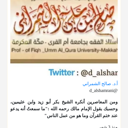
أ.د. صالح الشمراني
@d_alshamrani
ومن المعاصرين أنكره الشيخ بكر أبو زيد وابن عثيمين،
وحسبك بقول الإمام مالك رحمه الله :"ما سمعتُ أنه يدعو
عند ختم القرآن وما هو من عمل الناس"
منذ 3 شهر