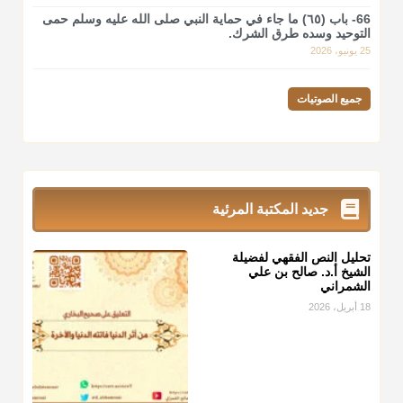
66- باب (٦٥) ما جاء في حماية النبي صلى الله عليه وسلم حمى
التوحيد وسده طرق الشرك.
25 يونيو، 2026
جميع الصوتيات
جديد المكتبة المرئية
تحليل النص الفقهي لفضيلة
الشيخ أ.د. صالح بن علي
الشمراني
18 أبريل، 2026