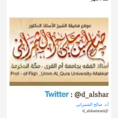
أ.د. صالح الشمراني
@d_alshamrani