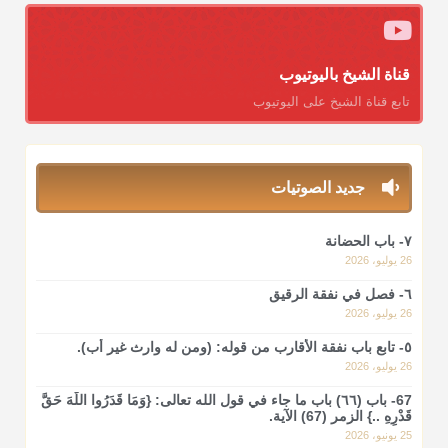
قناة الشيخ باليوتيوب
تابع قناة الشيخ على اليوتيوب
جديد الصوتيات
٧- باب الحضانة
26 يوليو، 2026
٦- فصل في نفقة الرقيق
26 يوليو، 2026
٥- تابع باب نفقة الأقارب من قوله: (ومن له وارث غير أب).
26 يوليو، 2026
67- باب (٦٦) باب ما جاء في قول الله تعالى: {وَمَا قَدَرُوا اللَّهَ حَقَّ
قَدْرِهِ ..} الزمر (67) الآية.
25 يونيو، 2026