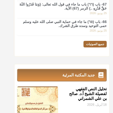
@d_alshamrani
67- باب (٦٦) باب ما جاء في قول الله تعالى: {وَمَا قَدَرُوا اللَّهَ
حَقَّ قَدْرِهِ ..} الزمر (67) الآية.
نرى اليوم بأبصارنا بعض ما رأى العلماء ببصائرهم: "والرافضة
25 يونيو، 2026
ليس لهم سعي إلا في هدم الإسلام و نقض عراه...فأيامهم في
الإسلام كلها سود" ابن تيمية.
66- باب (٦٥) ما جاء في حماية النبي صلى الله عليه وسلم
حمى التوحيد وسده طرق الشرك.
منذ 3 شهر
25 يونيو، 2026
أ.د. صالح الشمراني
جميع الصوتيات
@d_alshamrani
زكاة_الفطر
تقدر بالكيل لا بالوزن وهي صاع ويساوي ملء
الكفين المعتدلين غير مقبوضتين ولا مبسوطتين أربع مرات من
الرز أو البر أو التمر أو اللحم
جديد المكتبة المرئية
منذ 3 شهر
أ.د. صالح الشمراني
تحليل النص الفقهي
لفضيلة الشيخ أ.د. صالح
@d_alshamrani
بن علي الشمراني
من أخرج زكاة الفطر عن غيره فليخبره قبل دفعها للمستحق
18 أبريل، 2026
لينوي
"إنما الأعمال بالنيات"
، فإلم يعلم إلا بعد ذلك لم تجزه