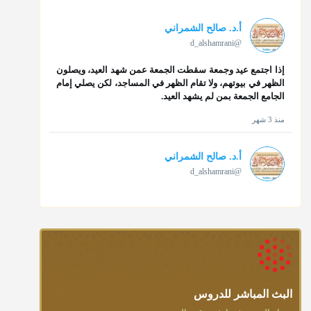
أ.د. صالح الشمراني
@d_alshamrani
إذا اجتمع عيد وجمعة سقطت الجمعة عمن شهد العيد، ويصلون
الظهر في بيوتهم، ولا تقام الظهر في المساجد، لكن يصلي إمام
الجامع الجمعة بمن لم يشهد العيد.
منذ 3 شهر
أ.د. صالح الشمراني
@d_alshamrani
تقي الدين ابن دقيق العيد على جلالته لقي شيخ الإسلام فقال:
ما كنت أظن أن الله بقي يخلق مثلك.
منذ 3 شهر
أ.د. صالح الشمراني
@d_alshamrani
البث المباشر للدروس
دعاء ختم القرآن في الصلاة أقرب إلى البدعة