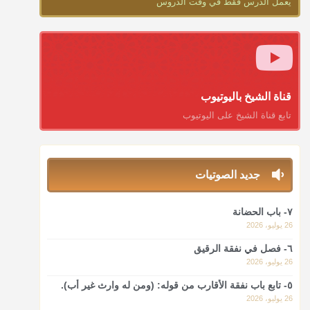
يعمل الدرس فقط في وقت الدروس
منذ 3 شهر
أ.د. صالح الشمراني
@d_alshamrani
ومن المعاصرين أنكره الشيخ بكر أبو زيد وابن عثيمين، وحسبك
بقول الإمام مالك رحمه الله :"ما سمعتُ أنه يدعو عند ختم
قناة الشيخ باليوتيوب
القرآن وما هو من عمل الناس"
تابع قناة الشيخ على اليوتيوب
منذ 3 شهر
أ.د. صالح الشمراني
جديد الصوتيات
@d_alshamrani
لا أعلم لدعاء ختم القرآن في الصلاة أصلاً صحيحاً يعتمد عليه
٧- باب الحضانة
من سنة الرسول صلى الله عليه وسلّم، ولا من عمل الصحابة
26 يوليو، 2026
رضي الله عنهم. ابن عثيمين.
٦- فصل في نفقة الرقيق
منذ 3 شهر
26 يوليو، 2026
٥- تابع باب نفقة الأقارب من قوله: (ومن له وارث غير أب).
أ.د. صالح الشمراني
26 يوليو، 2026