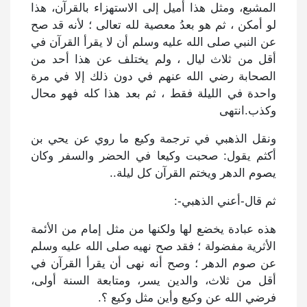
المشبع، ومثل هذا أميل إلى الاستهزاء بالقرآن، هذا
لو أمكن ، ثم هو بعدُ معصية لله تعالى ؛ لأنه قد صح
عن النبي صلى الله عليه وسلم أن لا يقرأ القرآن في
أقل من ثلاث ليال ، ولم يختلف عن هذا أحد من
الصحابة رضي الله عنهم في دون ذلك إلا في مرة
واحدة في الليلة فقط ، ثم بعد هذا كله فهو محال
وكذب.انتهى
ونقل الذهبي في ترجمة وكيع ما روي عن يحي بن
أكثم يقول: صحبت وكيعا في الحضر والسفر وكان
يصوم الدهر ويختم القرآن كل ليلة..
ثم قال-أعني الذهبي-:
هذه عبادة يخضع لها ولكنها من مثل إمام من الأئمة
الأثرية مفضولة ؛ فقد صح نهيه صلى الله عليه وسلم
عن صوم الدهر ؛ وصح أنه نهى أن يقرأ القرآن في
أقل من ثلاث، والدين يسر، ومتابعة السنة أولى،
فرضي الله عن وكيع وأين مثل وكيع ؟.