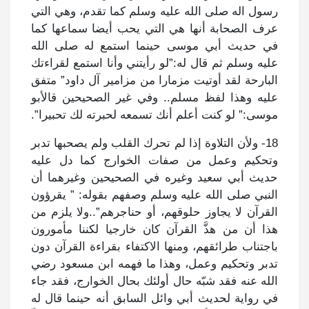
رسول اله صلى الله عليه وسلم كما تقدم، وهي التي
عرف الصحابة أنها هي التي يحب أيضا سماعها كما
في حديث أبي موسى حينما استمع له صلى الله
عليه وسلم ثم قال له:”لو رأيتني وأنا استمع لقراءتك
البارحة لقد أوتيت مزمارا من مزامير آل داود” متفق
عليه وهذا لفظ مسلم.. وفي غير الصحيحين قالأبو
موسى:” لو كنت أعلم أنك تسمعه لحبرته لك تحبيرا”.
18- ولأن التلاوة إذا لم تحرك القلب ولم يصحبها تدبر
وتحكيم وعمل من صفات الخوارج كما دل عليه
حديث أبي سعيد وغيره في الصحيحين وغيرهما أن
النبي صلى الله عليه وسلم وصفهم بقوله: ” يقرؤون
القرآن لا يجاوز حلوقهم، أو حناجرهم”..ولا يلزم من
هذا أن من هذَّ القرآن كان خارجيا لكننا مأمورون
باجتناب طرائقهم، ومنها الاكتفاء بقراءة القرآن دون
تدبر وتحكيم وعمل، وهذا ما فهمه ابن مسعود رضي
الله عنه فقد شبّه حال أولئك بحال الخوارج، فقد جاء
في رواية لحديث أبي وائل السابق أنه حينما قال له