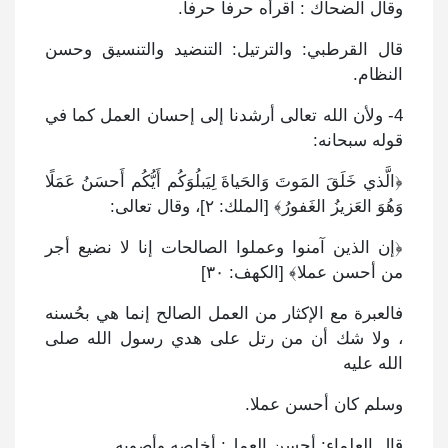
وقال الضحاك : اقرأه حرفا حرفا.
قال القرطبي: والترتيل: التنضيد والتنسيق وحسن
النظام.
4- ولأن الله تعالى أرشدنا إلى إحسان العمل كما في
قوله سبحانه:
﴿الَّذي خَلَقَ المَوتَ وَالحَياةَ لِيَبلُوَكُم أَيُّكُم أَحسَنُ عَمَلًا
وَهُوَ العَزيزُ الغَفورُ﴾ [الملك: ٢]، وقال تعالى:
﴿إن الذين آمنوا وعملوا الصالحات إنا لا نضيع أجر
من أحسن عملا﴾ [الكهف: ٣٠]
فالعبرة مع الإكثار من العمل الصالح إنما هي بحُسنه
، ولا شك أن من رتل على هدي رسول الله صلى
الله عليه
وسلم كان أحسن عملا.
قال العلماء: أحسن العمل: أخلصه وأصوبه.