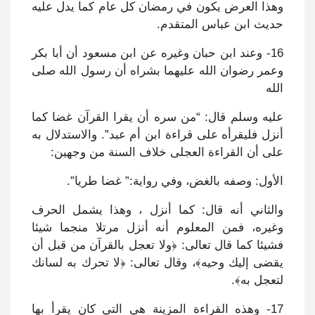
وهذا العرض يكون في رمضان كل عام كما يدل عليه
حديث ابن عباس المتقدم.
16- وعند ابن حبان وغيره عن ابن مسعود أن أبا بكر
وعمر رضوان الله عليهما بشراه أن رسول الله صلى
الله
عليه وسلم قال: “من سره أن يقرا القرآن غضا كما
أنزل فليقرأه على قراءة ابن أم عبد”. والاستدلال به
على أن القراءة العجلى خلاف السنة من وجهين:
الأول: وصفه بالغض، وفي رواية:” غضا طريا”.
والثاني أنه قال: كما أنزل ، وهذا يشمل الحرف
وغيره، فمن المعلوم أنه أنزل مرتلا منجما شيئا
فشيئا كما قال تعالى: ﴿ولا تعجل بالقرآن من قبل أن
يقضى إليك وحيه﴾، وقال تعالى: ﴿لا تحرك به لسانك
لتعجل به﴾.
17- وهذه القراءة المزينة هي التي كان يقرأ بها