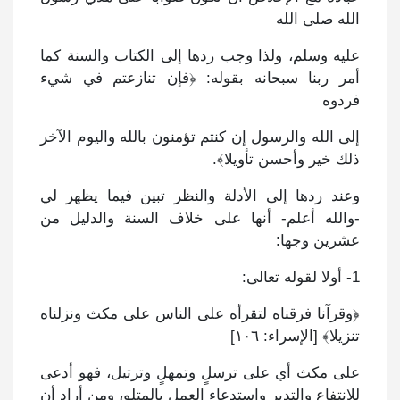
الله صلى الله
عليه وسلم، ولذا وجب ردها إلى الكتاب والسنة كما
أمر ربنا سبحانه بقوله: ﴿فإن تنازعتم في شيء
فردوه
إلى الله والرسول إن كنتم تؤمنون بالله واليوم الآخر
ذلك خير وأحسن تأويلا﴾.
وعند ردها إلى الأدلة والنظر تبين فيما يظهر لي
-والله أعلم- أنها على خلاف السنة والدليل من
عشرين وجها:
1- أولا لقوله تعالى:
﴿وقرآنا فرقناه لتقرأه على الناس على مكث ونزلناه
تنزيلا﴾ [الإسراء: ١٠٦]
على مكث أي على ترسلٍ وتمهلٍ وترتيل، فهو أدعى
للانتفاع والتدبر واستدعاء العمل بالمتلو، ومن أراد أن