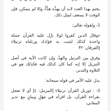
يختم بهذا العدد لابد أن يهذَّه هذَّاً، وإلا لم يتمكن، فإن
الوقت لا يسعف لمثل ذلك.
2- ولقوله تعالى:
﴿وقال الذين كفروا لولا نزّل عليه القرآن جملة
واحدة كذلك لنثبت به فؤادك ورتلناه ترتيلا﴾
[الفرقان: ٣٢
وفرق بين الترتيل والهذّ، وإن كانت الآية في أصل
التنزيل إلا إنه كما كان كذلك فيه فكذلك هو في
التلاوة والتدبر،
يدل عليه الأمر في قوله سبحانه:
3- : ﴿ورتل القرآن ترتيلا﴾ [المزمل: ٤] أي لا تعجل
بقراءة القرآن، بل اقرأه في مَهَلٍ وبيانٍ مع تدبر
المعاني،