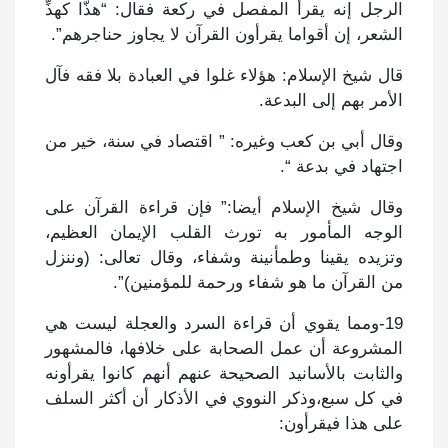
الرجل إنه يقرأ المفصل في ركعة فقال: “هذّا كهذِّ
الشعر، إن أقواما يقرأون القرآن لا يجاوز حناجرهم”.
قال شيخ الإسلام: هؤلاء غلوا في العبادة بلا فقه فآل
الأمر بهم إلى البدعة.
وقال أبي بن كعب وغيره: ” اقتصاد في سنة، خير من
اجتهاد في بدعة “.
وقال شيخ الإسلام أيضا:” فإن قراءة القرآن على
الوجه المأمور به تورث القلب الإيمان العظيم،
وتزيده يقينا وطمأنينة وشفاء، وقال تعالى: (وننزل
من القرآن ما هو شفاء ورحمة للمؤمنين)”.
19-ومما يقوي أن قراءة السرد والعجلة ليست هي
المشروعة أن عمل الصحابة على خلافها، فالمشهور
والثابت بالأسانيد الصحيحة عنهم أنهم كانوا يقرأونه
في كل سبع،وذكر النووي في الأذكار أن أكثر السلف
على هذا فيقرأون: