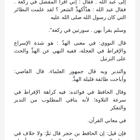
إلى عبد الله . فقال : إني أقرأ المفصل في ركعة .
فقال عبد الله : هذّاًكهذِّ الشعر ؟ لقد علمت النظائر
التي كان رسول الله صلى الله عليه
وسلم يقرأ بهن . سورتين في ركعة”.
قال النووي: في معنى الهذّ : هو شدة الإسراع
والإفراط في العجلة، ففيه النهي عن الهذِّ والحث
على الترتيل
والتدبر وبه قال جمهور العلماء. قال القاضي:
وأباحت طائفة قليلة الهذَّ.
وقال الحافظ في فوائده: فيه كراهة الإفراط في
سرعة التلاوة؛ لأنه ينافي المطلوب من التدبر
والتفكر
في معاني القرآن.
فإن قيل: إن الحافظ بن حجر قال ثمََّ: ولا خلاف في