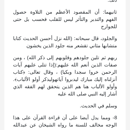
ذلك.
ثانيهما: أن المقصود الأعظم من التلاوة حصول
الفهم والتدبر والتأثر ليس للقلب فحسب بل حتى
للجوارح
والجلود، قال سبحانه: (الله نزل أحسن الحديث كتابا
متشابها مثاني تقشعر منه جلود الذين يخشون
ربهم ثم تلين جلودهم وقلوبهم إلى ذكر الله) ، ومن
صفات الذين أنعم الله عليهم:(إذا تتلى عليهم آيات
الرحمن خروا سجدا وبكيا) ، وقال تعالى: ﴿كتاب
أنزلناه إليك مبارك ليدبروا آياتهوليذكر أولو الألباب﴾.
وأولو الألباب هنا هم الذين يتحقق لهم الفقه الذي
أشار إليه النبي صلى الله عليه
وسلم في الحديث.
8- ومما يدل أيضا على أن قراءة القرآن على هذا
الوجه مخالف للسنة ما رواه الشيخان عن عبدالله