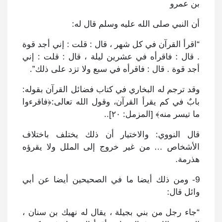
بن عمرو
أن النبي صلى الله عليه وسلم قال له:
“اقرأ القرآن في كل شهر ، قال : قلت : إني أجد قوة
. قال : فاقرأه في عشرين ليلة ، قال : قلت : إني
أجد قوة . قال : فاقرأه في سبع ولا تزد على ذلك”.
وقد ترجم له البخاري في كتاب فضائل القرآن بقوله:
بابٌ في كم يقرأ القرآن، وقول الله تعالى:﴿فاقرءوا
ما تيسر منه﴾ [المزمل: ٢٠]..
قال النووي: والاختيار أن ذلك يختلف باختلاف
الأشخاص … من غير خروج إلى الملل ولا يقرؤه
هذرمة.
9- ومن ذلك أيضا ما في الصحيحين أيضا عن أبي
وائل قال:
“جاء رجل من بني بجيلة ، يقال له نهيك بن سنان ،